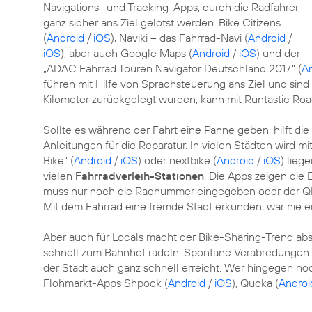
Navigations- und Tracking-Apps, durch die Radfahrer
ganz sicher ans Ziel gelotst werden. Bike Citizens
(
Android
/
iOS
), Naviki – das Fahrrad-Navi (
Android
/
iOS
), aber auch Google Maps (
Android
/
iOS
) und der
„ADAC Fahrrad Touren Navigator Deutschland 2017“ (
A
führen mit Hilfe von Sprachsteuerung ans Ziel und sind
Kilometer zurückgelegt wurden, kann mit Runtastic Roa
Sollte es während der Fahrt eine Panne geben, hilft die
Anleitungen für die Reparatur. In vielen Städten wird m
Bike“ (
Android
/
iOS
) oder nextbike (
Android
/
iOS
) lieg
vielen
Fahrradverleih-Stationen
. Die Apps zeigen die
muss nur noch die Radnummer eingegeben oder der Q
Mit dem Fahrrad eine fremde Stadt erkunden, war nie ei
Aber auch für Locals macht der Bike-Sharing-Trend absol
schnell zum Bahnhof radeln. Spontane Verabredungen 
der Stadt auch ganz schnell erreicht. Wer hingegen n
Flohmarkt-Apps Shpock (
Android
/
iOS
), Quoka (
Androi