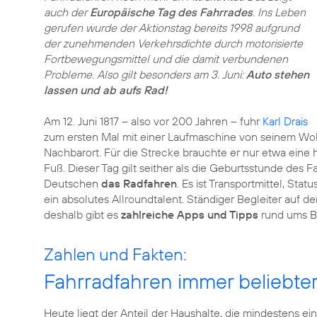
auch der
Europäische Tag des Fahrrades
. Ins Leben
gerufen wurde der Aktionstag bereits 1998 aufgrund
der zunehmenden Verkehrsdichte durch motorisierte
Fortbewegungsmittel und die damit verbundenen
Probleme. Also gilt besonders am 3. Juni:
Auto stehen
lassen und ab aufs Rad!
Am 12. Juni 1817 – also vor 200 Jahren – fuhr
Karl Drais
zum ersten Mal mit einer Laufmaschine von seinem Wo
Nachbarort. Für die Strecke brauchte er nur etwa eine 
Fuß. Dieser Tag gilt seither als die Geburtsstunde des 
Deutschen
das Radfahren
. Es ist Transportmittel, Sta
ein absolutes Allroundtalent. Ständiger Begleiter auf 
deshalb gibt es
zahlreiche Apps und Tipps
rund ums Bi
Zahlen und Fakten:
Fahrradfahren immer beliebte
Heute liegt der Anteil der Haushalte, die mindestens ein