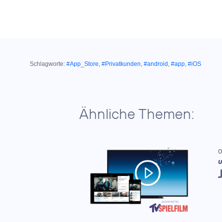
Schlagworte:
#App_Store
,
#Privatkunden
,
#android
,
#app
,
#iOS
Ähnliche Themen:
0
U