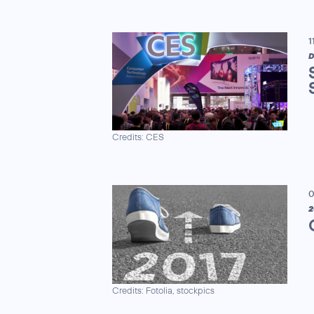
1
D
Credits: CES
0
2
Credits: Fotolia, stockpics