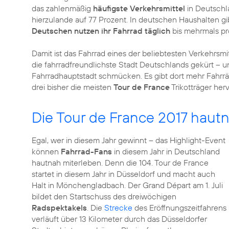
das zahlenmäßig
häufigste Verkehrsmittel
in Deutschl
hierzulande auf 77 Prozent. In deutschen Haushalten gib
Deutschen nutzen ihr Fahrrad täglich
bis mehrmals p
Damit ist das Fahrrad eines der beliebtesten Verkehrsmi
die fahrradfreundlichste Stadt Deutschlands gekürt – u
Fahrradhauptstadt schmücken. Es gibt dort mehr Fahrrä
drei bisher die meisten
Tour de France
Trikotträger herv
Die Tour de France 2017 haut
Egal, wer in diesem Jahr gewinnt – das Highlight-Event
können
Fahrrad-Fans
in diesem Jahr in Deutschland
hautnah miterleben. Denn die 104. Tour de France
startet in diesem Jahr in Düsseldorf und macht auch
Halt in Mönchengladbach. Der Grand Départ am 1. Juli
bildet den Startschuss des dreiwöchigen
Radspektakels
. Die
Strecke
des Eröffnungszeitfahrens
verläuft über 13 Kilometer durch das Düsseldorfer