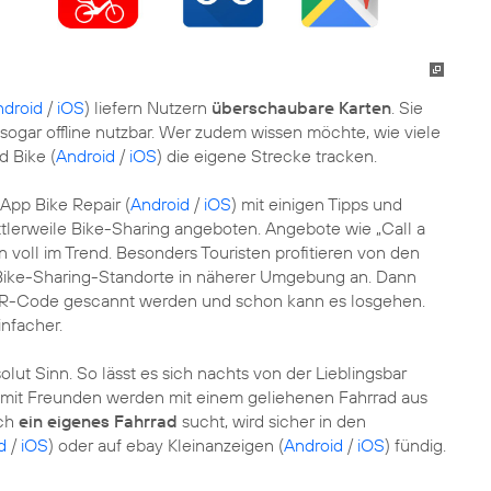
ndroid
/
iOS
) liefern Nutzern
überschaubare Karten
. Sie
 sogar offline nutzbar. Wer zudem wissen möchte, wie viele
d Bike (
Android
/
iOS
) die eigene Strecke tracken.
 App Bike Repair (
Android
/
iOS
) mit einigen Tipps und
ittlerweile Bike-Sharing angeboten. Angebote wie „Call a
en voll im Trend. Besonders Touristen profitieren von den
 Bike-Sharing-Standorte in näherer Umgebung an. Dann
R-Code gescannt werden und schon kann es losgehen.
nfacher.
ut Sinn. So lässt es sich nachts von der Lieblingsbar
mit Freunden werden mit einem geliehenen Fahrrad aus
och
ein eigenes Fahrrad
sucht, wird sicher in den
d
/
iOS
) oder auf ebay Kleinanzeigen (
Android
/
iOS
) fündig.