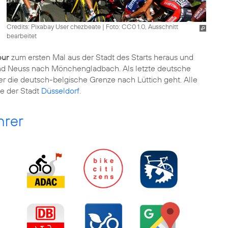
Credits: Pixabay User chezbeate
|
Foto: CC0 1.0, Ausschnitt
bearbeitet
our
zum ersten Mal aus der Stadt des Starts heraus und
und Neuss nach Mönchengladbach. Als letzte deutsche
er die deutsch-belgische Grenze nach Lüttich geht. Alle
e der Stadt
Düsseldorf
.
hrer