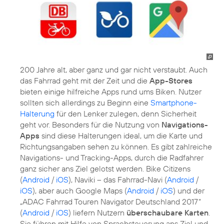
200 Jahre alt, aber ganz und gar nicht verstaubt. Auch
das Fahrrad geht mit der Zeit und die
App-Stores
bieten einige hilfreiche Apps rund ums Biken. Nutzer
sollten sich allerdings zu Beginn eine
Smartphone-
Halterung
für den Lenker zulegen, denn Sicherheit
geht vor. Besonders für die Nutzung von
Navigations-
Apps
sind diese Halterungen ideal, um die Karte und
Richtungsangaben sehen zu können. Es gibt zahlreiche
Navigations- und Tracking-Apps, durch die Radfahrer
ganz sicher ans Ziel gelotst werden. Bike Citizens
(
Android
/
iOS
), Naviki – das Fahrrad-Navi (
Android
/
iOS
), aber auch Google Maps (
Android
/
iOS
) und der
„ADAC Fahrrad Touren Navigator Deutschland 2017“
(
Android
/
iOS
) liefern Nutzern
überschaubare Karten
.
Sie führen mit Hilfe von Sprachsteuerung ans Ziel und