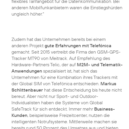
flexibles Tarifangebot für die Datenkommunikation. Bei
anderen Mobilfunkanbietern waren die Einstiegshürden
ungleich höher.“
Zudem hat das Unternehmen bereits bei einem
anderen Projekt
gute Erfahrungen mit Telefónica
gemacht. Seit 2015 vertreibt die Firma den GSM-GPS-
Tracker MT90 von Meitrack. Auf Empfehlung des
Hardware-Partners Telic, der auf
M2M- und Telematik-
Anwendungen
spezialisiert ist, hat sich das
Unternehmen für eine Kombination ihres Trackers mit
der Global SIM von Telefónica entschieden.
Markus
Schlittenbauer
hat diese Entscheidung bis heute nicht
bereut. Aber nicht nur Sport- und Outdoor-
Individualisten haben die Systeme von Global
SafeTrack für sich entdeckt. Immer mehr
Business-
Kunden
, beispielsweise Freizeitcenter, nutzen die
intelligenten Notrufsysteme. Mittlerweile machen sie
bereits rund 50 Prozent des Umsatzes aus und bieten