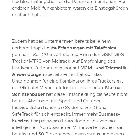
flexibles Tarifangebot für die Datenkommunikation. Bei
anderen Mobilfunkanbietern waren die Einstiegshürden
ungleich höher.“
Zudem hat das Unternehmen bereits bei einem
anderen Projekt
gute Erfahrungen mit Telefónica
gemacht. Seit 2015 vertreibt die Firma den GSM-GPS-
Tracker MT90 von Meitrack. Auf Empfehlung des
Hardware-Partners Telic, der auf
M2M- und Telematik-
Anwendungen
spezialisiert ist, hat sich das
Unternehmen für eine Kombination ihres Trackers mit
der Global SIM von Telefónica entschieden.
Markus
Schlittenbauer
hat diese Entscheidung bis heute nicht
bereut. Aber nicht nur Sport- und Outdoor-
Individualisten haben die Systeme von Global
SafeTrack für sich entdeckt. Immer mehr
Business-
Kunden
, beispielsweise Freizeitcenter, nutzen die
intelligenten Notrufsysteme. Mittlerweile machen sie
bereits rund 50 Prozent des Umsatzes aus und bieten