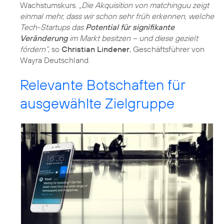
Wachstumskurs.
„Die Akquisition von matchinguu zeigt
einmal mehr, dass wir schon sehr früh erkennen, welche
Tech-Startups das
Potential für signifikante
Veränderung
im Markt besitzen – und diese gezielt
fördern“
, so
Christian Lindener
, Geschäftsführer von
Wayra Deutschland.
Relevante Botschaften für
ausgewählte Zielgruppe