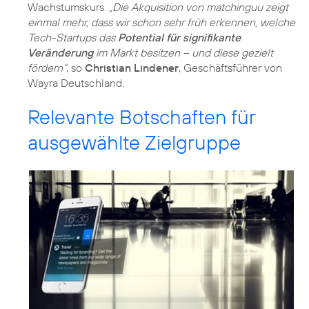
Wachstumskurs.
„Die Akquisition von matchinguu zeigt
einmal mehr, dass wir schon sehr früh erkennen, welche
Tech-Startups das
Potential für signifikante
Veränderung
im Markt besitzen – und diese gezielt
fördern“
, so
Christian Lindener
, Geschäftsführer von
Wayra Deutschland.
Relevante Botschaften für
ausgewählte Zielgruppe