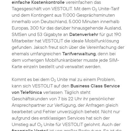
einfache Kostenkontrolle
vereinfachen das
Tagesgeschäft von VESTOLIT. Mit dem O
Unite-Tarif
2
und dem Kontingent aus 11.000 Gesprächsminuten
innerhalb von Deutschland, 5.000 Minuten innerhalb
Europas, 300 für das darüber hinausgehende Ausland,
SMSen und 53 Gigabyte an
Datenverkehr
für gut 190
Mitarbeiter hat VESTOLIT die ideale Mobilfunklösung
gefunden. Jaksch freut sich über die Vereinfachung der
ehemals umfangreichen
Tarifverwaltung
, denn bei
dem vorherigen Mobilfunkanbieter musste jede SIM-
Karte einzeln bestellt und verwaltet werden.
Kommt es bei dem O
Unite mal zu einem Problem,
2
kann sich VESTOLIT auf den
Business Class Service
von Telefónica
verlassen. Täglich steht
Geschäftskunden von 7 bis 22 Uhr ihr persönlicher
Ansprechpartner zur Verfügung, der Anfragen gleich
bearbeitet und Fehler unverzüglich behebt. Nicht nur
aufgrund des erstklassigen Services hat sich der
Umstieg auf O
Unite für VESTOLIT gelohnt. Auch der
2
finanzielle Vorteil
ist von großer Bedeutung. So ist die