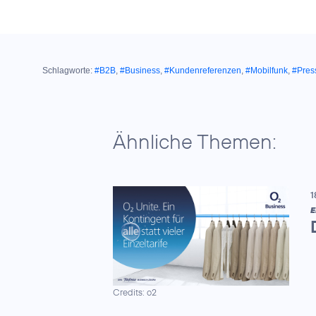
Schlagworte:
#B2B
,
#Business
,
#Kundenreferenzen
,
#Mobilfunk
,
#Pres
Ähnliche Themen:
1
E
Credits: o2