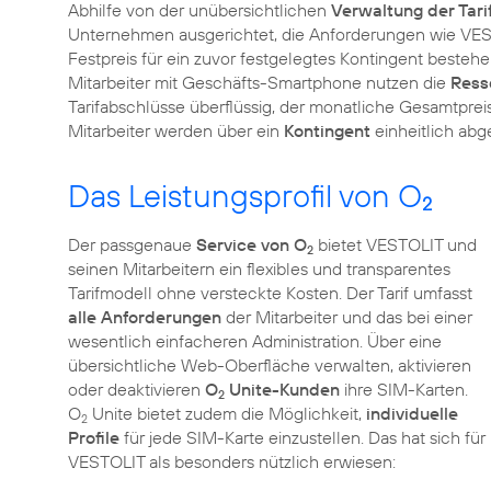
Abhilfe von der unübersichtlichen
Verwaltung der Tari
Unternehmen ausgerichtet, die Anforderungen wie VE
Festpreis für ein zuvor festgelegtes Kontingent beste
Mitarbeiter mit Geschäfts-Smartphone nutzen die
Ress
Tarifabschlüsse überflüssig, der monatliche Gesamtpreis
Mitarbeiter werden über ein
Kontingent
einheitlich abg
Das Leistungsprofil von O
2
Der passgenaue
Service von O
bietet VESTOLIT und
2
seinen Mitarbeitern ein flexibles und transparentes
Tarifmodell ohne versteckte Kosten. Der Tarif umfasst
alle Anforderungen
der Mitarbeiter und das bei einer
wesentlich einfacheren Administration. Über eine
übersichtliche Web-Oberfläche verwalten, aktivieren
oder deaktivieren
O
Unite-Kunden
ihre SIM-Karten.
2
O
Unite bietet zudem die Möglichkeit,
individuelle
2
Profile
für jede SIM-Karte einzustellen. Das hat sich für
VESTOLIT als besonders nützlich erwiesen: