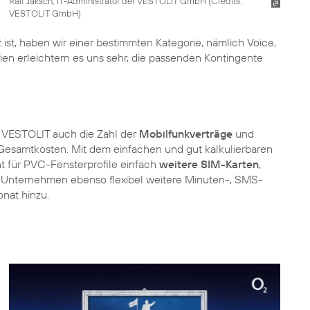
Ralf Jaksch, IT-Administrator der VESTOLIT GmbH (
Credits:
VESTOLIT GmbH
)
 ist, haben wir einer bestimmten Kategorie, nämlich Voice,
en erleichtern es uns sehr, die passenden Kontingente
r VESTOLIT auch die Zahl der
Mobilfunkverträge
und
Gesamtkosten. Mit dem einfachen und gut kalkulierbaren
ant für PVC-Fensterprofile einfach
weitere SIM-Karten
,
s Unternehmen ebenso flexibel weitere Minuten-, SMS-
onat hinzu.