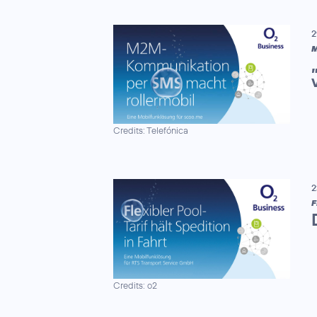
2
M
Credits: Telefónica
2
F
Credits: o2