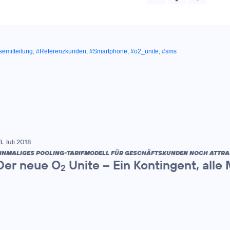
semitteilung
,
#Referenzkunden
,
#Smartphone
,
#o2_unite
,
#sms
8. Juli 2018
INMALIGES POOLING-TARIFMODELL FÜR GESCHÄFTSKUNDEN NOCH ATTRA
Der neue O
Unite – Ein Kontingent, alle
2