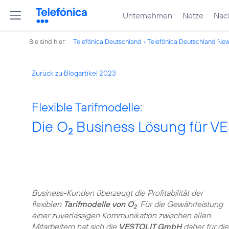
Unternehmen
Netze
Nach
Sie sind hier:
Telefónica Deutschland
Telefónica Deutschland Ne
Zurück zu Blogartikel 2023
Flexible Tarifmodelle:
Die O
Business Lösung für V
2
Business-Kunden überzeugt die Profitabilität der
flexiblen
Tarifmodelle von O
. Für die Gewährleistung
2
einer zuverlässigen Kommunikation zwischen allen
Mitarbeitern hat sich die
VESTOLIT GmbH
daher für die