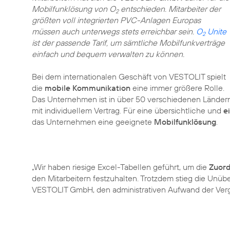
Mobilfunklösung von O
entschieden. Mitarbeiter der
2
größten voll integrierten PVC-Anlagen Europas
müssen auch unterwegs stets erreichbar sein.
O
Unite
2
ist der passende Tarif, um sämtliche Mobilfunkverträge
einfach und bequem verwalten zu können.
Bei dem internationalen Geschäft von VESTOLIT spielt
die
mobile Kommunikation
eine immer größere Rolle.
Das Unternehmen ist in über 50 verschiedenen Ländern 
mit individuellem Vertrag. Für eine übersichtliche und
e
das Unternehmen eine geeignete
Mobilfunklösung
.
„Wir haben riesige Excel-Tabellen geführt, um die
Zuor
den Mitarbeitern festzuhalten. Trotzdem stieg die Unübe
VESTOLIT GmbH, den administrativen Aufwand der Ver