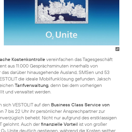
fache Kostenkontrolle
vereinfachen das Tagesgeschäft
ent aus 11.000 Gesprächsminuten innerhalb von
ür das darüber hinausgehende Ausland, SMSen und 53
 VESTOLIT die ideale Mobilfunklösung gefunden. Jaksch
reichen
Tarifverwaltung
, denn bei dem vorherigen
llt und verwaltet werden.
n sich VESTOLIT auf den
Business Class Service von
n 7 bis 22 Uhr ihr persönlicher Ansprechpartner zur
nverzüglich behebt. Nicht nur aufgrund des erstklassigen
T gelohnt. Auch der
finanzielle Vorteil
ist von großer
t O
Unite deutlich gestiegen, während die Kosten seither