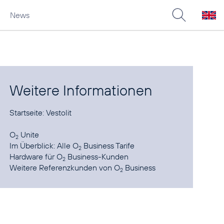
News
Weitere Informationen
Startseite:
Vestolit
O
Unite
2
Im Überblick:
Alle O
Business Tarife
2
Hardware
für O
Business-Kunden
2
Weitere Referenzkunden von
O
Business
2