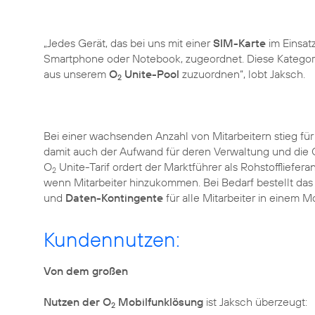
„Jedes Gerät, das bei uns mit einer
SIM-Karte
im Einsatz
Smartphone oder Notebook, zugeordnet. Diese Kategori
aus unserem
O
Unite-Pool
zuzuordnen“, lobt Jaksch.
2
Bei einer wachsenden Anzahl von Mitarbeitern stieg fü
damit auch der Aufwand für deren Verwaltung und die 
O
Unite-Tarif ordert der Marktführer als Rohstoffliefer
2
wenn Mitarbeiter hinzukommen. Bei Bedarf bestellt da
und
Daten-Kontingente
für alle Mitarbeiter in einem M
Kundennutzen:
Von dem großen
Nutzen der O
Mobilfunklösung
ist Jaksch überzeugt:
2