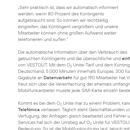
„Sehr praktisch ist, dass wir automatisch informiert
werden, wenn 80 Prozent des Kontingents
aufgebraucht sind. So können wir rechtzeitig
eingreifen, das Kontingent vergrößern und unsere
Mitarbeiter können ohne großen Aufwand weiter
telefonieren und surfen.“
Die automatische Information über den Verbrauch des
gebuchten Kontingents und die übersichtliche und
ein
von VESTOLIT. Mit dem O
Unite-Tarif und dem Konting
2
Deutschland, 5.000 Minuten innerhalb Europas, 300 f
Gigabyte an
Datenverkehr
für gut 190 Mitarbeiter hat
freut sich über die Vereinfachung der ehemals umfang
Mobilfunkanbieter musste jede SIM-Karte einzeln beste
Kommt es bei dem O
Unite mal zu einem Problem, kan
2
Telefónica
verlassen. Täglich steht Geschäftskunden vo
Verfügung, der Anfragen gleich bearbeitet und Fehler u
Services hat sich der Umstieg auf O
Unite für VESTOLI
2
Bedeutung. So ist die Mobilfunknutzung laut Jaksch mi