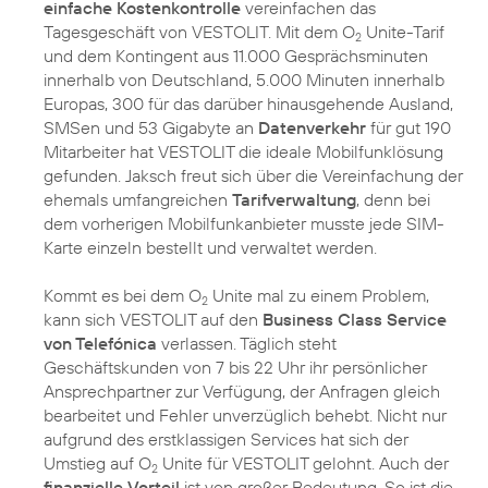
einfache Kostenkontrolle
vereinfachen das
Tagesgeschäft von VESTOLIT. Mit dem O
Unite-Tarif
2
und dem Kontingent aus 11.000 Gesprächsminuten
innerhalb von Deutschland, 5.000 Minuten innerhalb
Europas, 300 für das darüber hinausgehende Ausland,
SMSen und 53 Gigabyte an
Datenverkehr
für gut 190
Mitarbeiter hat VESTOLIT die ideale Mobilfunklösung
gefunden. Jaksch freut sich über die Vereinfachung der
ehemals umfangreichen
Tarifverwaltung
, denn bei
dem vorherigen Mobilfunkanbieter musste jede SIM-
Karte einzeln bestellt und verwaltet werden.
Kommt es bei dem O
Unite mal zu einem Problem,
2
kann sich VESTOLIT auf den
Business Class Service
von Telefónica
verlassen. Täglich steht
Geschäftskunden von 7 bis 22 Uhr ihr persönlicher
Ansprechpartner zur Verfügung, der Anfragen gleich
bearbeitet und Fehler unverzüglich behebt. Nicht nur
aufgrund des erstklassigen Services hat sich der
Umstieg auf O
Unite für VESTOLIT gelohnt. Auch der
2
finanzielle Vorteil
ist von großer Bedeutung. So ist die