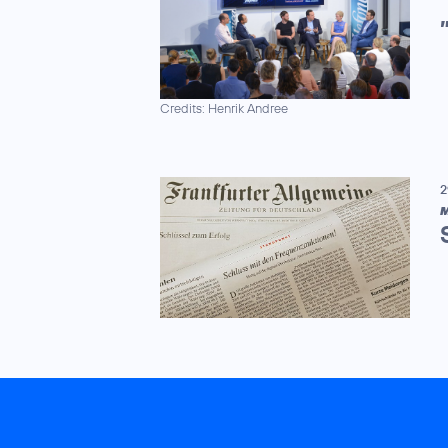
Credits: Henrik Andree
2
M