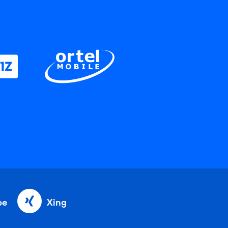
be
Xing