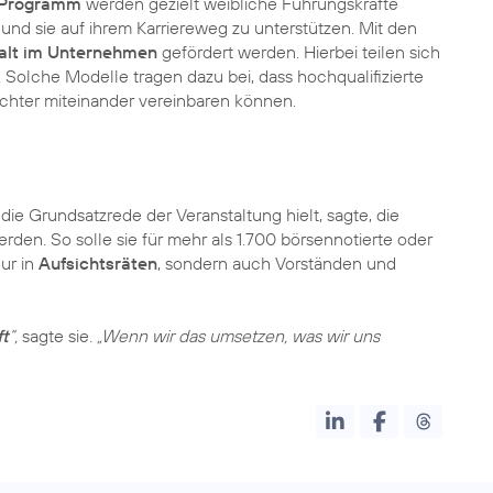
-Programm
werden gezielt weibliche Führungskräfte
und sie auf ihrem Karriereweg zu unterstützen. Mit den
falt im Unternehmen
gefördert werden. Hierbei teilen sich
. Solche Modelle tragen dazu bei, dass hochqualifizierte
eichter miteinander vereinbaren können.
e die Grundsatzrede der Veranstaltung hielt, sagte, die
den. So solle sie für mehr als 1.700 börsennotierte oder
ur in
Aufsichtsräten
, sondern auch Vorständen und
ft
“,
sagte sie.
„Wenn wir das umsetzen, was wir uns