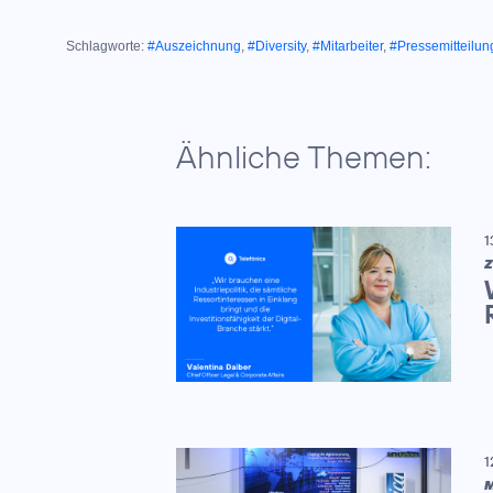
Schlagworte:
#Auszeichnung
,
#Diversity
,
#Mitarbeiter
,
#Pressemitteilun
Ähnliche Themen:
1
Z
1
M