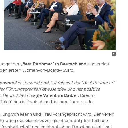
 sogar der
„Best Perfomer“ in Deutschland
und erhielt
lin den ersten Women-on-Board-Award.
enanteil
in Vorstand und Aufsichtsrat der "Best Performer"
er Führungsgremien ist essentiell und hat
positive
in Deutschland“,
sagte
Valentina Daiber
, Director
 Telefónica in Deutschland, in ihrer Dankesrede.
ellung von Mann und Frau
vorangebracht wird. Der Verein
iedung des Gesetzes zur gleichberechtigten Teilhabe
vatwirtschaft und im öffentlichen Dienst beteiligt. Laut