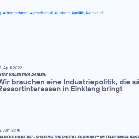
g
,
#Unternehmen
,
#gesellschaft
,
#karriere
,
#politik
,
#wirtschaft
3. April 2022
ITAT VALENTINA DAIBER:
Wir brauchen eine Industriepolitik, die s
Ressortinteressen in Einklang bringt
2. Juni 2018
ARKUS HAAS BEI „SHAPING THE DIGITAL ECONOMY“ IM TELEFÓNICA BAS