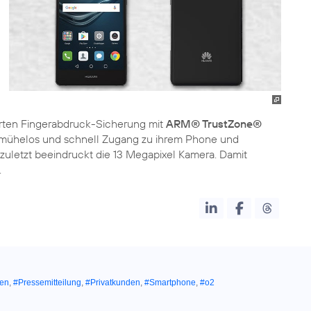
rten Fingerabdruck-Sicherung mit
ARM® TrustZone®
r mühelos und schnell Zugang zu ihrem Phone und
t zuletzt beeindruckt die 13 Megapixel Kamera. Damit
.
en
,
#Pressemitteilung
,
#Privatkunden
,
#Smartphone
,
#o2