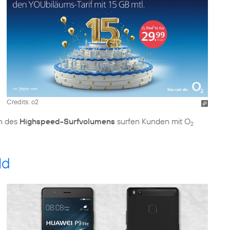
Credits: o2
ch des
Highspeed-Surfvolumens
surfen Kunden mit O
2
ld