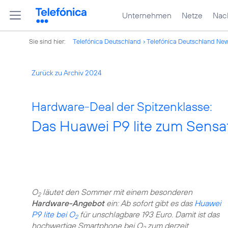
Unternehmen
Netze
Nach
Sie sind hier:
Telefónica Deutschland
Telefónica Deutschland Ne
Zurück zu Archiv 2024
Hardware-Deal der Spitzenklasse:
Das Huawei P9 lite zum Sensat
O
läutet den Sommer mit einem besonderen
2
Hardware-Angebot
ein: Ab sofort gibt es das
Huawei
P9 lite bei O
für unschlagbare 193 Euro. Damit ist das
2
hochwertige Smartphone bei O
zum derzeit