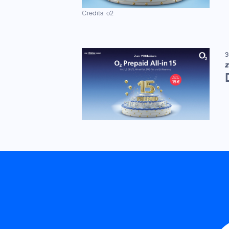
Credits: o2
3
Z