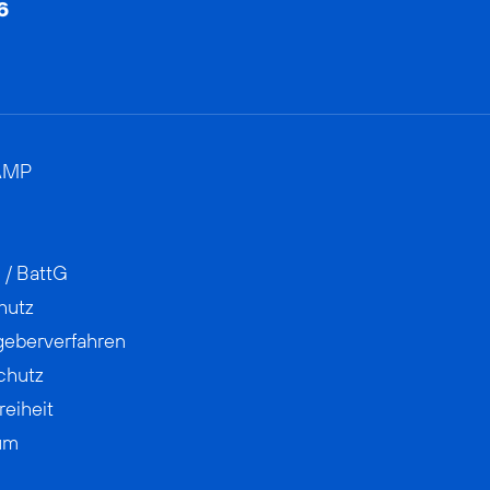
AMP
 / BattG
hutz
geberverfahren
chutz
reiheit
um