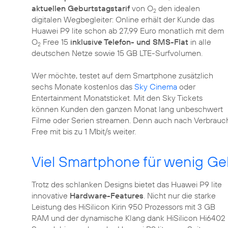
aktuellen Geburtstagstarif
von O
den idealen
2
digitalen Wegbegleiter: Online erhält der Kunde das
Huawei P9 lite schon ab 27,99 Euro monatlich mit dem
O
Free 15
inklusive Telefon- und SMS-Flat
in alle
2
deutschen Netze sowie 15 GB LTE-Surfvolumen.
Wer möchte, testet auf dem Smartphone zusätzlich
sechs Monate kostenlos das
Sky Cinema
oder
Entertainment Monatsticket. Mit den Sky Tickets
können Kunden den ganzen Monat lang unbeschwert
Filme oder Serien streamen. Denn auch nach Verbrau
Free mit bis zu 1 Mbit/s weiter.
Viel Smartphone für wenig Ge
Trotz des schlanken Designs bietet das Huawei P9 lite
innovative
Hardware-Features
. Nicht nur die starke
Leistung des HiSilicon Kirin 950 Prozessors mit 3 GB
RAM und der dynamische Klang dank HiSilicon Hi6402