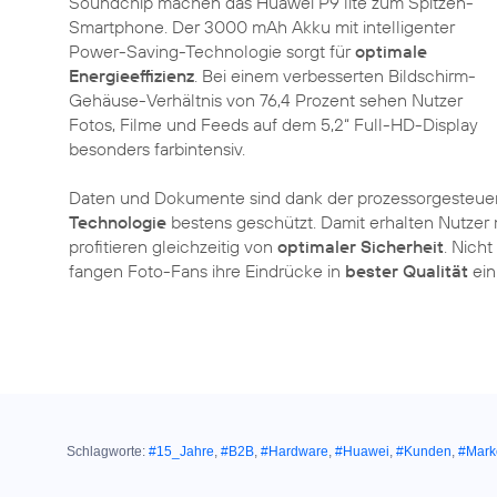
Soundchip machen das Huawei P9 lite zum Spitzen-
Smartphone. Der 3000 mAh Akku mit intelligenter
Power-Saving-Technologie sorgt für
optimale
Energieeffizienz
. Bei einem verbesserten Bildschirm-
Gehäuse-Verhältnis von 76,4 Prozent sehen Nutzer
Fotos, Filme und Feeds auf dem 5,2“ Full-HD-Display
besonders farbintensiv.
Daten und Dokumente sind dank der prozessorgesteue
Technologie
bestens geschützt. Damit erhalten Nutze
profitieren gleichzeitig von
optimaler Sicherheit
. Nich
fangen Foto-Fans ihre Eindrücke in
bester Qualität
ein
Schlagworte:
#15_Jahre
,
#B2B
,
#Hardware
,
#Huawei
,
#Kunden
,
#Mark