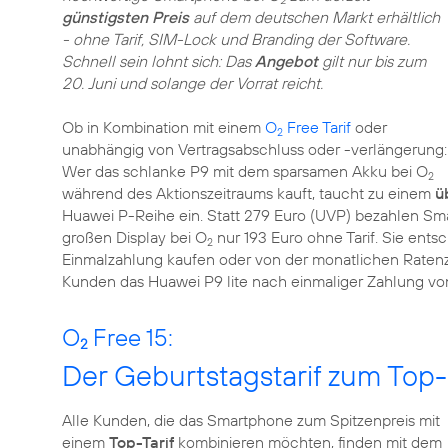
2
günstigsten Preis
auf dem deutschen Markt erhältlich
- ohne Tarif, SIM-Lock und Branding der Software.
Schnell sein lohnt sich: Das
Angebot
gilt nur bis zum
20. Juni und solange der Vorrat reicht.
Ob in Kombination mit einem
O
Free Tarif
oder
2
unabhängig von Vertragsabschluss oder -verlängerung:
Wer das schlanke P9 mit dem sparsamen Akku bei O
2
während des Aktionszeitraums kauft, taucht zu einem
ü
Huawei P-Reihe ein. Statt 279 Euro (UVP) bezahlen Sma
großen Display bei O
nur 193 Euro ohne Tarif. Sie entsc
2
Einmalzahlung kaufen oder von der monatlichen Ratenza
Kunden das Huawei P9 lite nach einmaliger Zahlung von
O
Free 15:
2
Der Geburtstagstarif zum To
Alle Kunden, die das Smartphone zum Spitzenpreis mit
einem
Top-Tarif
kombinieren möchten, finden mit dem