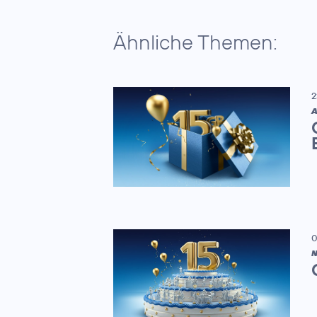
Ähnliche Themen:
2
A
0
N