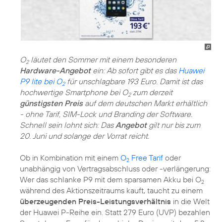
O
läutet den Sommer mit einem besonderen
2
Hardware-Angebot
ein: Ab sofort gibt es das
Huawei
P9 lite bei O
für unschlagbare 193 Euro. Damit ist das
2
hochwertige Smartphone bei O
zum derzeit
2
günstigsten Preis
auf dem deutschen Markt erhältlich
- ohne Tarif, SIM-Lock und Branding der Software.
Schnell sein lohnt sich: Das
Angebot
gilt nur bis zum
20. Juni und solange der Vorrat reicht.
Ob in Kombination mit einem
O
Free Tarif
oder
2
unabhängig von Vertragsabschluss oder -verlängerung:
Wer das schlanke P9 mit dem sparsamen Akku bei O
2
während des Aktionszeitraums kauft, taucht zu einem
überzeugenden Preis-Leistungsverhältnis
in die Welt
der Huawei P-Reihe ein. Statt 279 Euro (UVP) bezahlen