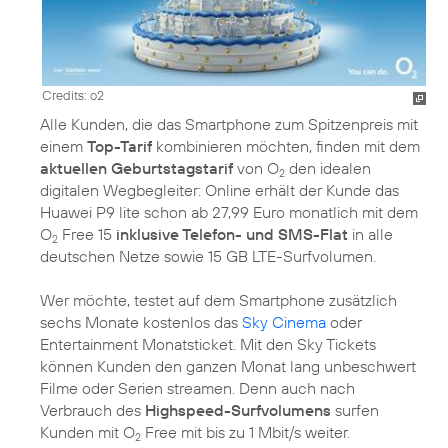
Credits: o2
Alle Kunden, die das Smartphone zum Spitzenpreis mit
einem
Top-Tarif
kombinieren möchten, finden mit dem
aktuellen Geburtstagstarif
von O
den idealen
2
digitalen Wegbegleiter: Online erhält der Kunde das
Huawei P9 lite schon ab 27,99 Euro monatlich mit dem
O
Free 15
inklusive Telefon- und SMS-Flat
in alle
2
deutschen Netze sowie 15 GB LTE-Surfvolumen.
Wer möchte, testet auf dem Smartphone zusätzlich
sechs Monate kostenlos das
Sky Cinema
oder
Entertainment Monatsticket. Mit den Sky Tickets
können Kunden den ganzen Monat lang unbeschwert
Filme oder Serien streamen. Denn auch nach
Verbrauch des
Highspeed-Surfvolumens
surfen
Kunden mit O
Free mit bis zu 1 Mbit/s weiter.
2