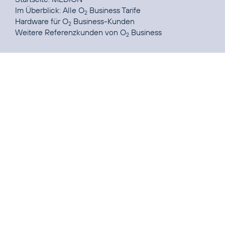
Im Überblick: Alle
O
Business Tarife
2
Hardware
für O
Business-Kunden
2
Weitere Referenzkunden von
O
Business
2