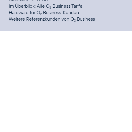
Im Überblick: Alle
O
Business Tarife
2
Hardware
für O
Business-Kunden
2
Weitere Referenzkunden von
O
Business
2