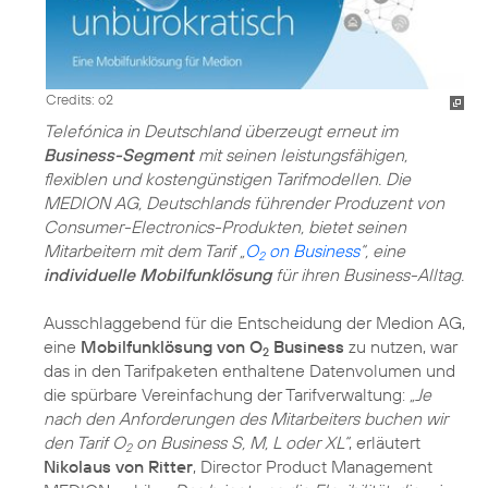
Credits: o2
Telefónica in Deutschland überzeugt erneut im
Business-Segment
mit seinen leistungsfähigen,
flexiblen und kostengünstigen Tarifmodellen. Die
MEDION AG, Deutschlands führender Produzent von
Consumer-Electronics-Produkten, bietet seinen
Mitarbeitern mit dem Tarif „
O
on Business
“, eine
2
individuelle Mobilfunklösung
für ihren Business-Alltag.
Ausschlaggebend für die Entscheidung der Medion AG,
eine
Mobilfunklösung von O
Business
zu nutzen, war
2
das in den Tarifpaketen enthaltene Datenvolumen und
die spürbare Vereinfachung der Tarifverwaltung:
„Je
nach den Anforderungen des Mitarbeiters buchen wir
den Tarif O
on Business S, M, L oder XL“
, erläutert
2
Nikolaus von Ritter
, Director Product Management