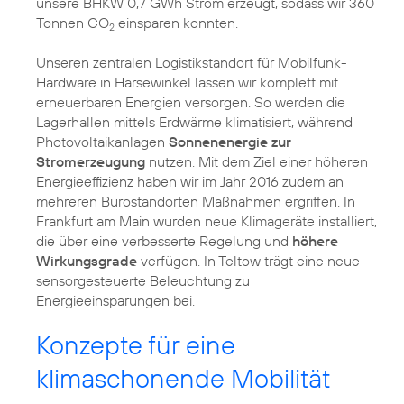
unsere BHKW 0,7 GWh Strom erzeugt, sodass wir 360
Tonnen CO
einsparen konnten.
2
Unseren zentralen Logistikstandort für Mobilfunk-
Hardware in Harsewinkel lassen wir komplett mit
erneuerbaren Energien versorgen. So werden die
Lagerhallen mittels Erdwärme klimatisiert, während
Photovoltaikanlagen
Sonnenenergie zur
Stromerzeugung
nutzen. Mit dem Ziel einer höheren
Energieeffizienz haben wir im Jahr 2016 zudem an
mehreren Bürostandorten Maßnahmen ergriffen. In
Frankfurt am Main wurden neue Klimageräte installiert,
die über eine verbesserte Regelung und
höhere
Wirkungsgrade
verfügen. In Teltow trägt eine neue
sensorgesteuerte Beleuchtung zu
Energieeinsparungen bei.
Konzepte für eine
klimaschonende Mobilität