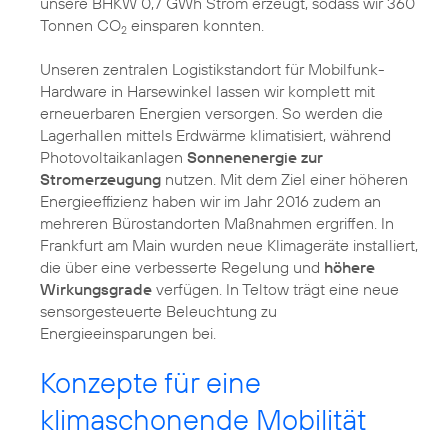
unsere BHKW 0,7 GWh Strom erzeugt, sodass wir 360
Tonnen CO
einsparen konnten.
2
Unseren zentralen Logistikstandort für Mobilfunk-
Hardware in Harsewinkel lassen wir komplett mit
erneuerbaren Energien versorgen. So werden die
Lagerhallen mittels Erdwärme klimatisiert, während
Photovoltaikanlagen
Sonnenenergie zur
Stromerzeugung
nutzen. Mit dem Ziel einer höheren
Energieeffizienz haben wir im Jahr 2016 zudem an
mehreren Bürostandorten Maßnahmen ergriffen. In
Frankfurt am Main wurden neue Klimageräte installiert,
die über eine verbesserte Regelung und
höhere
Wirkungsgrade
verfügen. In Teltow trägt eine neue
sensorgesteuerte Beleuchtung zu
Energieeinsparungen bei.
Konzepte für eine
klimaschonende Mobilität