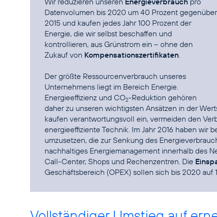
Wir reduzieren unseren
Energieverbrauch
pro
Datenvolumen bis 2020 um 40 Prozent gegenüber
2015 und kaufen jedes Jahr 100 Prozent der
Energie, die wir selbst beschaffen und
kontrollieren, aus Grünstrom ein – ohne den
Zukauf von
Kompensationszertifikaten
.
Der größte Ressourcenverbrauch unseres
Unternehmens liegt im Bereich Energie.
Energieeffizienz und CO
-Reduktion
gehören
2
daher zu unseren wichtigsten Ansätzen in der Wer
kaufen verantwortungsvoll ein, vermeiden den Ver
energieeffiziente Technik. Im Jahr 2016 haben wir
umzusetzen, die zur Senkung des Energieverbrauch
nachhaltiges Energiemanagement innerhalb des N
Call-Center, Shops und Rechenzentren. Die
Einsp
Geschäftsbereich (OPEX) sollen sich bis 2020 auf 1
Vollständiger Umstieg auf er