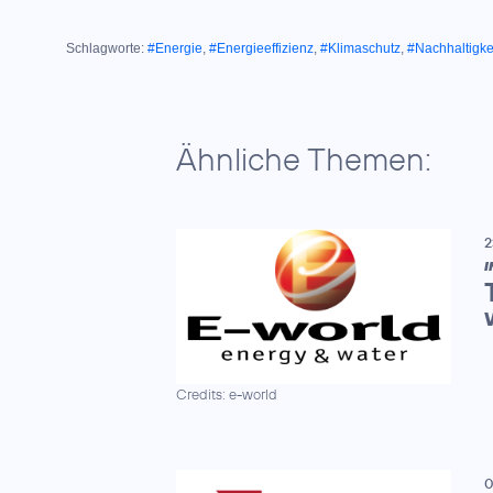
Schlagworte:
#Energie
,
#Energieeffizienz
,
#Klimaschutz
,
#Nachhaltigke
Ähnliche Themen:
2
I
Credits: e-world
0