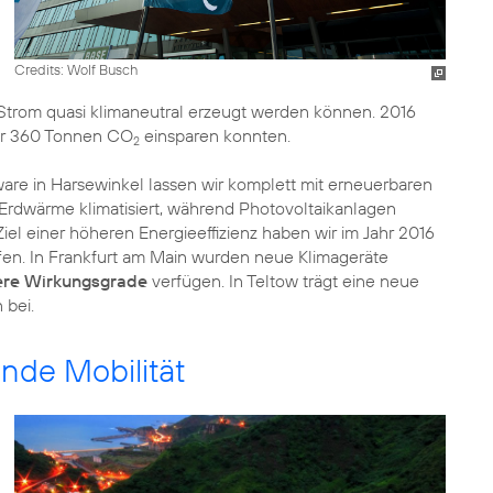
Credits: Wolf Busch
 Strom quasi klimaneutral erzeugt werden können. 2016
ir 360 Tonnen CO
einsparen konnten.
2
are in Harsewinkel lassen wir komplett mit erneuerbaren
 Erdwärme klimatisiert, während Photovoltaikanlagen
iel einer höheren Energieeffizienz haben wir im Jahr 2016
n. In Frankfurt am Main wurden neue Klimageräte
ere Wirkungsgrade
verfügen. In Teltow trägt eine neue
 bei.
nde Mobilität