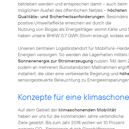
betrieben werden und entsprechen damit – auch beim
möglichen Ausfall des öffentlichen Netzes –
höchsten
Qualitäts- und Sicherheitsanforderungen
. Besonders
positive Umwelteffekte erreichen wir durch die
Nutzung von Biogas als Energieträger, womit Kälte und
haben unsere BHKW 0,7 GWh Strom erzeugt, sodass w
Unseren zentralen Logistikstandort für Mobilfunk-Hardw
Energien versorgen. So werden die Lagerhallen mittels
Sonnenenergie zur Stromerzeugung
nutzen. Mit dem Z
zudem an mehreren Bürostandorten Maßnahmen ergriffe
installiert, die über eine verbesserte Regelung und
höh
sensorgesteuerte Beleuchtung zu Energieeinsparungen
Konzepte für eine klimaschone
Auf dem Gebiet der
klimaschonenden Mobilität
haben wir uns für die kommenden Jahre verbindliche
Ziele gesetzt. Bis zum Jahr 2018 wollen wir 10 Prozent
weniger CO
-Emissionen durch Geschäftsreisen