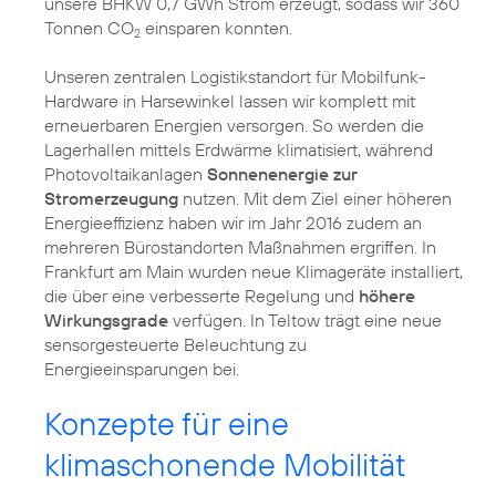
unsere BHKW 0,7 GWh Strom erzeugt, sodass wir 360
Tonnen CO
einsparen konnten.
2
Unseren zentralen Logistikstandort für Mobilfunk-
Hardware in Harsewinkel lassen wir komplett mit
erneuerbaren Energien versorgen. So werden die
Lagerhallen mittels Erdwärme klimatisiert, während
Photovoltaikanlagen
Sonnenenergie zur
Stromerzeugung
nutzen. Mit dem Ziel einer höheren
Energieeffizienz haben wir im Jahr 2016 zudem an
mehreren Bürostandorten Maßnahmen ergriffen. In
Frankfurt am Main wurden neue Klimageräte installiert,
die über eine verbesserte Regelung und
höhere
Wirkungsgrade
verfügen. In Teltow trägt eine neue
sensorgesteuerte Beleuchtung zu
Energieeinsparungen bei.
Konzepte für eine
klimaschonende Mobilität