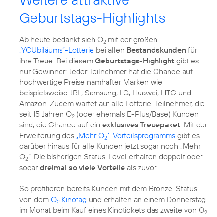
Geburtstags-Highlights
Ab heute bedankt sich O
mit der großen
2
„YOUbiläums“-Lotterie
bei allen
Bestandskunden
für
ihre Treue. Bei diesem
Geburtstags-Highlight
gibt es
nur Gewinner: Jeder Teilnehmer hat die Chance auf
hochwertige Preise namhafter Marken wie
beispielsweise JBL, Samsung, LG, Huawei, HTC und
Amazon. Zudem wartet auf alle Lotterie-Teilnehmer, die
seit 15 Jahren O
(oder ehemals E-Plus/Base) Kunden
2
sind, die Chance auf ein
exklusives Treuepaket
. Mit der
Erweiterung des
„Mehr O
“-Vorteilsprogramms
gibt es
2
darüber hinaus für alle Kunden jetzt sogar noch „Mehr
O
“. Die bisherigen Status-Level erhalten doppelt oder
2
sogar
dreimal so viele Vorteile
als zuvor.
So profitieren bereits Kunden mit dem Bronze-Status
von dem
O
Kinotag
und erhalten an einem Donnerstag
2
im Monat beim Kauf eines Kinotickets das zweite von O
2