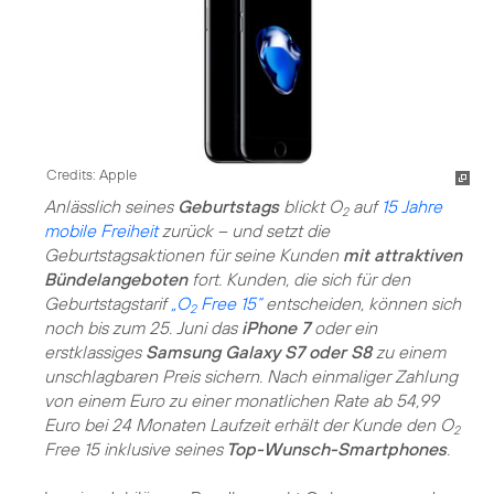
Credits: Apple
Anlässlich seines
Geburtstags
blickt O
auf
15 Jahre
2
mobile Freiheit
zurück – und setzt die
Geburtstagsaktionen für seine Kunden
mit attraktiven
Bündelangeboten
fort. Kunden, die sich für den
Geburtstagstarif
„O
Free 15“
entscheiden, können sich
2
noch bis zum 25. Juni das
iPhone 7
oder ein
erstklassiges
Samsung Galaxy S7 oder S8
zu einem
unschlagbaren Preis sichern. Nach einmaliger Zahlung
von einem Euro zu einer monatlichen Rate ab 54,99
Euro bei 24 Monaten Laufzeit erhält der Kunde den O
2
Free 15 inklusive seines
Top-Wunsch-Smartphones
.