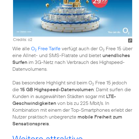
Credits: o2
Wie alle
O
Free Tarife
verfügt auch der O
Free 15 über
2
2
eine Allnet- und SMS-Flatrate und bietet
unendliches
Surfen
im 3G-Netz nach Verbrauch des Highspeed-
Datenvolumens.
Das besondere Highlight sind beim O
Free 15 jedoch
2
die
15 GB Highspeed-Datenvolumen
: Damit surfen die
Kunden in ausgewählten Städten sogar mit
LTE-
Geschwindigkeiten
von bis zu 225 Mbit/s. In
Kombination mit einem der Top-Smartphones erlebt der
Nutzer praktisch unbegrenzte
mobile Freiheit zum
Sensationspreis
.
Weitere attraktive