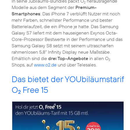
In seine Jubiläums-Bundles packt O
herausragende
2
Modelle aus dem Segment der
Premium-
Smartphones
: Das iPhone 7 verblüfft Nutzer mit noch
mehr Farben, schnellster Performance und bester
Batterielaufzeit, die ein iPhone je hatte. Das Samsung
Galaxy S7 liefert mit dem hauseigenen Exynos Octa-
Core-Prozessor Bestwerte in der Performance und das
Samsung Galaxy S8 setzt mit seinem ultrascharfen
rahmenlosen 5,8“ Infinity Display neue Maßstäbe.
Erhältlich sind die
drei Top-Angebote
in allen O
2
Shops, auf
www.o2.de
und über Telesales.
Das bietet der YOUbiläumstarif
O
Free 15
2