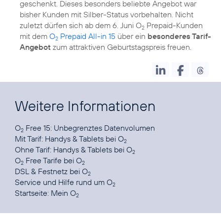
geschenkt. Dieses besonders beliebte Angebot war
bisher Kunden mit Silber-Status vorbehalten. Nicht
zuletzt dürfen sich ab dem 6. Juni O
Prepaid-Kunden
2
mit dem
O
Prepaid All-in 15
über ein
besonderes Tarif-
2
Angebot
zum attraktiven Geburtstagspreis freuen.
Weitere Informationen
O
Free 15:
Unbegrenztes Datenvolumen
2
Mit Tarif:
Handys & Tablets bei O
2
Ohne Tarif:
Handys & Tablets bei O
2
O
Free Tarife
bei O
2
2
DSL & Festnetz
bei O
2
Service und Hilfe
rund um O
2
Startseite:
Mein O
2