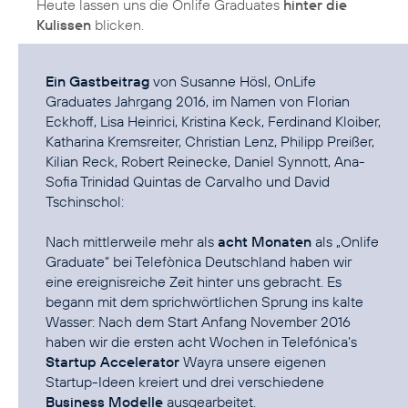
Heute lassen uns die Onlife Graduates
hinter die
Kulissen
blicken.
Ein Gastbeitrag
von Susanne Hösl, OnLife
Graduates Jahrgang 2016, im Namen von Florian
Eckhoff, Lisa Heinrici, Kristina Keck, Ferdinand Kloiber,
Katharina Kremsreiter, Christian Lenz, Philipp Preißer,
Kilian Reck, Robert Reinecke, Daniel Synnott, Ana-
Sofia Trinidad Quintas de Carvalho und David
Tschinschol:
Nach mittlerweile mehr als
acht Monaten
als „Onlife
Graduate“ bei Telefònica Deutschland haben wir
eine ereignisreiche Zeit hinter uns gebracht. Es
begann mit dem sprichwörtlichen Sprung ins kalte
Wasser: Nach dem Start Anfang November 2016
haben wir die ersten acht Wochen in Telefónica’s
Startup Accelerator
Wayra
unsere eigenen
Startup-Ideen kreiert und drei verschiedene
Business Modelle
ausgearbeitet.