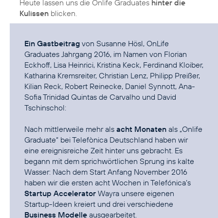
Heute lassen uns die Onlife Graduates
hinter die
Kulissen
blicken.
Ein Gastbeitrag
von Susanne Hösl, OnLife
Graduates Jahrgang 2016, im Namen von Florian
Eckhoff, Lisa Heinrici, Kristina Keck, Ferdinand Kloiber,
Katharina Kremsreiter, Christian Lenz, Philipp Preißer,
Kilian Reck, Robert Reinecke, Daniel Synnott, Ana-
Sofia Trinidad Quintas de Carvalho und David
Tschinschol:
Nach mittlerweile mehr als
acht Monaten
als „Onlife
Graduate“ bei Telefònica Deutschland haben wir
eine ereignisreiche Zeit hinter uns gebracht. Es
begann mit dem sprichwörtlichen Sprung ins kalte
Wasser: Nach dem Start Anfang November 2016
haben wir die ersten acht Wochen in Telefónica’s
Startup Accelerator
Wayra
unsere eigenen
Startup-Ideen kreiert und drei verschiedene
Business Modelle
ausgearbeitet.