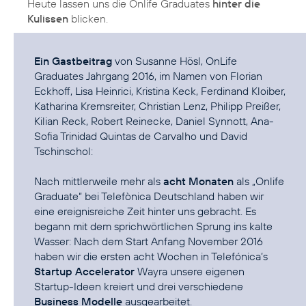
Heute lassen uns die Onlife Graduates
hinter die
Kulissen
blicken.
Ein Gastbeitrag
von Susanne Hösl, OnLife
Graduates Jahrgang 2016, im Namen von Florian
Eckhoff, Lisa Heinrici, Kristina Keck, Ferdinand Kloiber,
Katharina Kremsreiter, Christian Lenz, Philipp Preißer,
Kilian Reck, Robert Reinecke, Daniel Synnott, Ana-
Sofia Trinidad Quintas de Carvalho und David
Tschinschol:
Nach mittlerweile mehr als
acht Monaten
als „Onlife
Graduate“ bei Telefònica Deutschland haben wir
eine ereignisreiche Zeit hinter uns gebracht. Es
begann mit dem sprichwörtlichen Sprung ins kalte
Wasser: Nach dem Start Anfang November 2016
haben wir die ersten acht Wochen in Telefónica’s
Startup Accelerator
Wayra
unsere eigenen
Startup-Ideen kreiert und drei verschiedene
Business Modelle
ausgearbeitet.