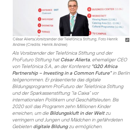
César Alierta,Vorsitzender der Telefónica Stiftung; Foto Henrik
Andree (
Credits: Henrik Andree
)
Als Vorsitzender der Telefónica Stiftung und der
ProFuturo Stiftung hat
César Alierta
, ehemaliger CEO
von Telefónica S.A., an der Konferenz
"G20 Africa
Partnership – Investing in a Common Future"
in Berlin
teilgenommen. Er präsentierte das digitale
Bildungsprogramm ProFuturo der Telefónica Stiftung
und der Sparkassenstiftung “la Caixa” vor
internationalen Politikern und Geschäftsleuten. Bis
2020 soll das Programm zehn Millionen Kinder
erreichen, um die
Bildungskluft in der Welt
zu
verringern und Jungen und Mädchen in gefährdeten
Gebieten
digitale Bildung
zu ermöglichen.