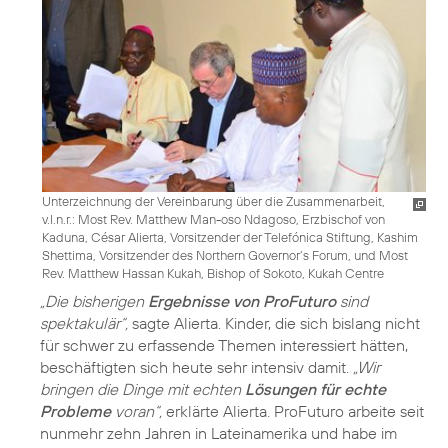
Unterzeichnung der Vereinbarung über die Zusammenarbeit,
v.l.n.r.: Most Rev. Matthew Man-oso Ndagoso, Erzbischof von
Kaduna, César Alierta, Vorsitzender der Telefónica Stiftung, Kashim
Shettima, Vorsitzender des Northern Governor’s Forum, und Most
Rev. Matthew Hassan Kukah, Bishop of Sokoto, Kukah Centre
„Die bisherigen
Ergebnisse von ProFuturo
sind
spektakulär“,
sagte Alierta. Kinder, die sich bislang nicht
für schwer zu erfassende Themen interessiert hätten,
beschäftigten sich heute sehr intensiv damit.
„Wir
bringen die Dinge mit echten
Lösungen für echte
Probleme
voran“,
erklärte Alierta. ProFuturo arbeite seit
nunmehr zehn Jahren in Lateinamerika und habe im