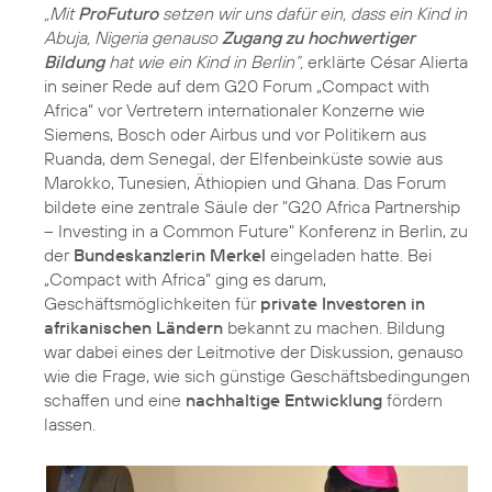
„Mit
ProFuturo
setzen wir uns dafür ein, dass ein Kind in
Abuja, Nigeria genauso
Zugang zu hochwertiger
Bildung
hat wie ein Kind in Berlin“,
erklärte César Alierta
in seiner Rede auf dem G20 Forum „Compact with
Africa“ vor Vertretern internationaler Konzerne wie
Siemens, Bosch oder Airbus und vor Politikern aus
Ruanda, dem Senegal, der Elfenbeinküste sowie aus
Marokko, Tunesien, Äthiopien und Ghana. Das Forum
bildete eine zentrale Säule der "G20 Africa Partnership
– Investing in a Common Future" Konferenz in Berlin, zu
der
Bundeskanzlerin Merkel
eingeladen hatte. Bei
„Compact with Africa“ ging es darum,
Geschäftsmöglichkeiten für
private Investoren in
afrikanischen Ländern
bekannt zu machen. Bildung
war dabei eines der Leitmotive der Diskussion, genauso
wie die Frage, wie sich günstige Geschäftsbedingungen
schaffen und eine
nachhaltige Entwicklung
fördern
lassen.