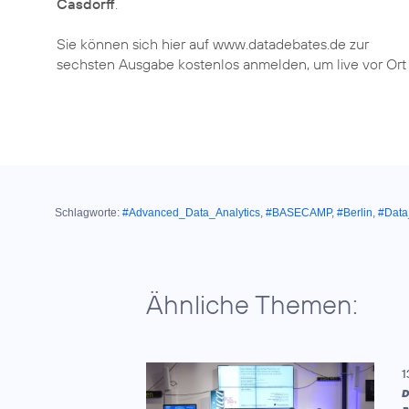
Casdorff
.
Sie können sich hier auf www.datadebates.de zur
sechsten Ausgabe kostenlos anmelden, um live vor Ort 
Schlagworte:
#Advanced_Data_Analytics
,
#BASECAMP
,
#Berlin
,
#Data
Ähnliche Themen:
1
D