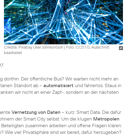
Credits: Pixabay User JohnsonGoh
|
Foto: CC0 1.0, Ausschnitt
bearbeitet
7.
g dorthin. Der öffentliche Bus? Wir warten nicht mehr an
ntanen Standort ab –
automatisiert
und fahrerlos. Staus in
anken wir nicht an einer Zapf-, sondern an der nächsten
igente
Vernetzung von Daten
– kurz: Smart Data. Die dafür
hnern der Smart City selbst. Um die klugen
Metropolen
e Beteiligten zusammen arbeiten und offene Fragen klären:
 Wie viel Privatsphäre sind wir bereit, dafür herzugeben?