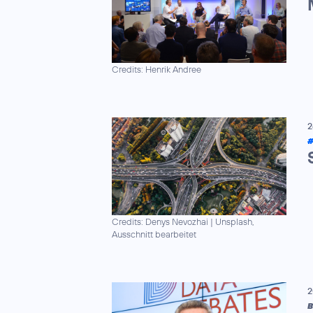
Credits: Henrik Andree
2
#
Credits: Denys Nevozhai
|
Unsplash,
Ausschnitt bearbeitet
2
B