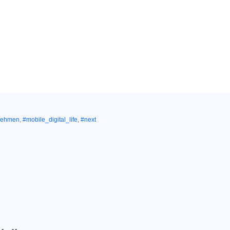
nehmen
,
#mobile_digital_life
,
#next