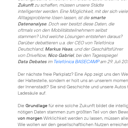
Zukunft
zu schaffen, müssen unsere Städte
intelligenter werden. Eine Möglichkeit, mit der sich viele
Alltagsprobleme lösen lassen, ist die
smarte
Datenanalyse
. Doch wer besitzt diese Daten, die
oftmals von den Mobilitätsteilnehmern selbst
stammen? Und welche Lösungen entstehen daraus?
Darüber debattieren u.a. der CEO von Telefónica
Deutschland,
Markus Haas
, und der Geschäftsführer
von DriveNow,
Nico Gabriel
, bei den Tagesspiegel
Data Debates
im
Telefónica BASECAMP
am 29. Juli 201
Der nächste freie Parkplatz? Eine App zeigt uns den We
der Haltestelle, sondern er holt uns an unserem mome
der Innenstadt? Sie sind Geschichte und unsere Autos t
Ladesäule auf.
Die
Grundlage
für eine solche Zukunft bildet die intell
nötigen Daten stammen zum größten Teil von den Bewo
von morgen
Wirklichkeit werden zu lassen, müssen all
Wie wollen wir den gesellschaftlichen Nutzen erreichen?