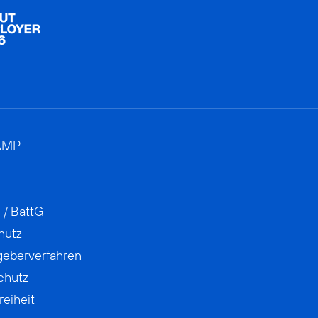
AMP
 / BattG
hutz
geberverfahren
chutz
reiheit