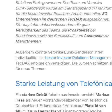
Relations Preis gewonnen. Das Team um Veronika
Bunk-Sanderson wurde am Dienstagabend in Frankfurt
für die beste Investor Relations-Arbeit unter allen
30
Unternehmen im deutschen TecDAX
ausgezeichnet.
Die Jury lobte dabei insbesondere die gute
Verfügbarkeit
des Teams, die
Proaktivität
bei
Roadshows sowie die Bereitschaft zum
Austausch zu
Marktthemen
.
Außerdem konnte Veronika Bunk-Sanderson ihren
Individualtitel als
bester Investor Relations-Manager
im
TecDAX erfolgreich verteidigen. Die Juroren schätzen s
für neue Themen.
Starke Leistung von Telefónic
Ein
starkes Debüt
feierte aus Investorensicht
Markus
Haas
als neuer Vorstandsvorsitzender von Telefónica
Deutschland. Er landete auf Anhieb auf
Platz 16 von
148 CEOs in Deutschland
. Finanzvorstand Rachel