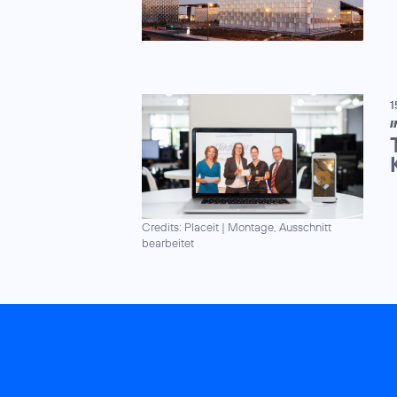
1
I
Credits: Placeit
|
Montage, Ausschnitt
bearbeitet