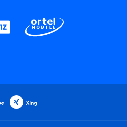
be
Xing