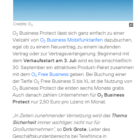
Credits: O
2
O
Business Protect lässt sich ganz einfach zu einer
2
Vielzahl von
O
Business Mobilfunktarifen
dazubuchen,
2
egal ob zu einem Neuvertrag, zu einem laufenden
Vertrag oder zur Vertragsverlängerung. Beginnend mit
dem
Verkaufsstart am 3. Juli
wird es bis einschließlich
30. September ein attraktives Produkt-Paket zusammen
mit dem
O
Free Business
geben. Bei Buchung einer
2
der Tarife O
Free Business S bis XL ist die Nutzung von
2
O
Business Protect die ersten sechs Monate gratis.
2
Auch danach zahlen Unternehmen für
O
Business
2
Protect
nur 2,50 Euro pro Lizenz im Monat.
„In Zeiten zunehmender Vernetzung wird das
Thema
Sicherheit
immer wichtiger, nicht nur für
Großunternehmen“,
so
Dirk Grote
, Leiter des
Geschäftskundenbereichs bei Telefónica in