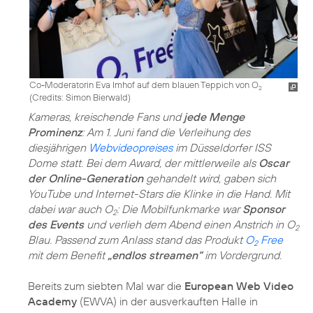
Co-Moderatorin Eva Imhof auf dem blauen Teppich von O
2
(
Credits: Simon Bierwald
)
Kameras, kreischende Fans und
jede Menge
Prominenz
: Am 1. Juni fand die Verleihung des
diesjährigen
Webvideopreises
im Düsseldorfer ISS
Dome statt. Bei dem Award, der mittlerweile als
Oscar
der Online-Generation
gehandelt wird, gaben sich
YouTube und Internet-Stars die Klinke in die Hand. Mit
dabei war auch O
: Die Mobilfunkmarke war
Sponsor
2
des Events
und verlieh dem Abend einen Anstrich in O
2
Blau. Passend zum Anlass stand das Produkt
O
Free
2
mit dem Benefit
„endlos streamen“
im Vordergrund.
Bereits zum siebten Mal war die
European Web Video
Academy
(EWVA) in der ausverkauften Halle in