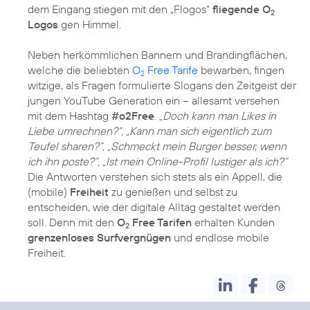
dem Eingang stiegen mit den „Flogos“
fliegende O
2
Logos
gen Himmel.
Neben herkömmlichen Bannern und Brandingflächen,
welche die beliebten
O
Free Tarife
bewarben, fingen
2
witzige, als Fragen formulierte Slogans den Zeitgeist der
jungen YouTube Generation ein – allesamt versehen
mit dem Hashtag
#o2Free
.
„Doch kann man Likes in
Liebe umrechnen?“, „Kann man sich eigentlich zum
Teufel sharen?“, „Schmeckt mein Burger besser, wenn
ich ihn poste?“, „Ist mein Online-Profil lustiger als ich?“
Die Antworten verstehen sich stets als ein Appell, die
(mobile)
Freiheit
zu genießen und selbst zu
entscheiden, wie der digitale Alltag gestaltet werden
soll. Denn mit den
O
Free Tarifen
erhalten Kunden
2
grenzenloses Surfvergnügen
und endlose mobile
Freiheit.