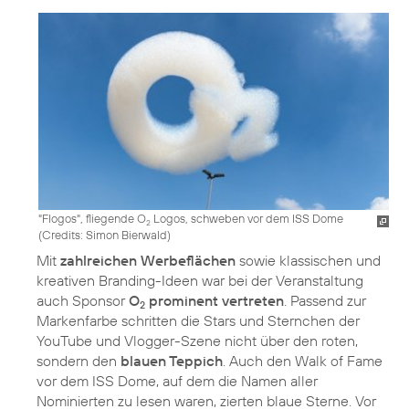
"Flogos", fliegende O
Logos, schweben vor dem ISS Dome
2
(
Credits: Simon Bierwald
)
Mit
zahlreichen Werbeflächen
sowie klassischen und
kreativen Branding-Ideen war bei der Veranstaltung
auch Sponsor
O
prominent vertreten
. Passend zur
2
Markenfarbe schritten die Stars und Sternchen der
YouTube und Vlogger-Szene nicht über den roten,
sondern den
blauen Teppich
. Auch den Walk of Fame
vor dem ISS Dome, auf dem die Namen aller
Nominierten zu lesen waren, zierten blaue Sterne. Vor