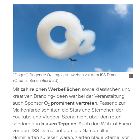
"Flogos", fliegende O
Logos, schweben vor dem ISS Dome
2
(
Credits: Simon Bierwald
)
Mit
zahlreichen Werbeflächen
sowie klassischen und
kreativen Branding-Ideen war bei der Veranstaltung
auch Sponsor
O
prominent vertreten
. Passend zur
2
Markenfarbe schritten die Stars und Sternchen der
YouTube und Vlogger-Szene nicht über den roten,
sondern den
blauen Teppich
. Auch den Walk of Fame
vor dem ISS Dome, auf dem die Namen aller
Nominierten zu lesen waren, zierten blaue Sterne. Vor