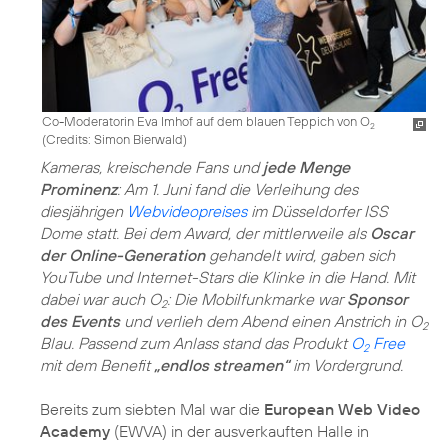
Co-Moderatorin Eva Imhof auf dem blauen Teppich von O
2
(
Credits: Simon Bierwald
)
Kameras, kreischende Fans und
jede Menge
Prominenz
: Am 1. Juni fand die Verleihung des
diesjährigen
Webvideopreises
im Düsseldorfer ISS
Dome statt. Bei dem Award, der mittlerweile als
Oscar
der Online-Generation
gehandelt wird, gaben sich
YouTube und Internet-Stars die Klinke in die Hand. Mit
dabei war auch O
: Die Mobilfunkmarke war
Sponsor
2
des Events
und verlieh dem Abend einen Anstrich in O
2
Blau. Passend zum Anlass stand das Produkt
O
Free
2
mit dem Benefit
„endlos streamen“
im Vordergrund.
Bereits zum siebten Mal war die
European Web Video
Academy
(EWVA) in der ausverkauften Halle in