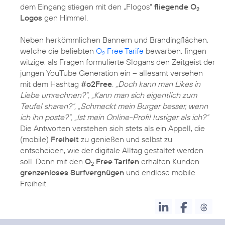
dem Eingang stiegen mit den „Flogos“
fliegende O
2
Logos
gen Himmel.
Neben herkömmlichen Bannern und Brandingflächen,
welche die beliebten
O
Free Tarife
bewarben, fingen
2
witzige, als Fragen formulierte Slogans den Zeitgeist der
jungen YouTube Generation ein – allesamt versehen
mit dem Hashtag
#o2Free
.
„Doch kann man Likes in
Liebe umrechnen?“, „Kann man sich eigentlich zum
Teufel sharen?“, „Schmeckt mein Burger besser, wenn
ich ihn poste?“, „Ist mein Online-Profil lustiger als ich?“
Die Antworten verstehen sich stets als ein Appell, die
(mobile)
Freiheit
zu genießen und selbst zu
entscheiden, wie der digitale Alltag gestaltet werden
soll. Denn mit den
O
Free Tarifen
erhalten Kunden
2
grenzenloses Surfvergnügen
und endlose mobile
Freiheit.