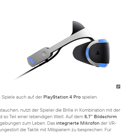
4 Spiele auch auf der
PlayStation 4 Pro
spielen.
tauchen, nutzt der Spieler die Brille in Kombination mit der
d so Teil einer lebendigen Welt. Auf dem
5,7“ Bildschirm
mgebungen zum Leben. Das
integrierte Mikrofon
der VR-
ungestört die Taktik mit Mitspielern zu besprechen. Für