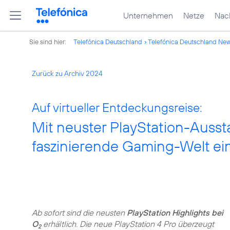
Unternehmen
Netze
Nach
Sie sind hier:
Telefónica Deutschland
Telefónica Deutschland Ne
Zurück zu Archiv 2024
Auf virtueller Entdeckungsreise:
Mit neuster PlayStation-Ausst
faszinierende Gaming-Welt e
Ab sofort sind die neusten
PlayStation Highlights bei
O
erhältlich. Die neue PlayStation 4 Pro überzeugt
2