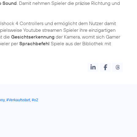
o Sound
. Damit nehmen Spieler die präzise Richtung und
alshock 4 Controllers und ermöglicht dem Nutzer damit
pielsweise Youtube streamen Spieler ihre einzigartigen
st die
Gesichtserkennung
der Kamera, womit sich Gamer
ieler per
Sprachbefehl
Spiele aus der Bibliothek mit
ony
,
#Verkaufsstart
,
#o2