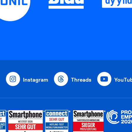
Instagram
Threads
YouTu