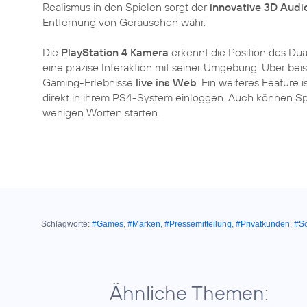
Realismus in den Spielen sorgt der
innovative 3D Audi
Entfernung von Geräuschen wahr.
Die
PlayStation 4 Kamera
erkennt die Position des Du
eine präzise Interaktion mit seiner Umgebung. Über beis
Gaming-Erlebnisse
live ins Web
. Ein weiteres Feature i
direkt in ihrem PS4-System einloggen. Auch können Sp
wenigen Worten starten.
Schlagworte:
#Games
,
#Marken
,
#Pressemitteilung
,
#Privatkunden
,
#S
Ähnliche Themen: