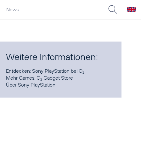
News
Weitere Informationen:
Entdecken:
Sony PlayStation bei O
2
Mehr Games:
O
Gadget Store
2
Über
Sony PlayStation