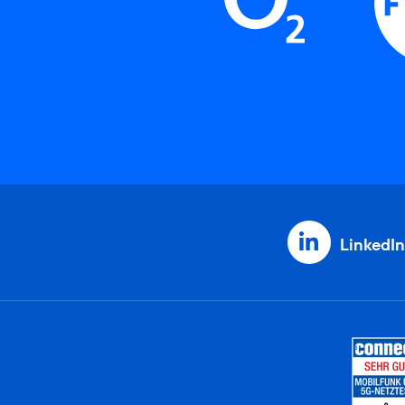
LinkedIn