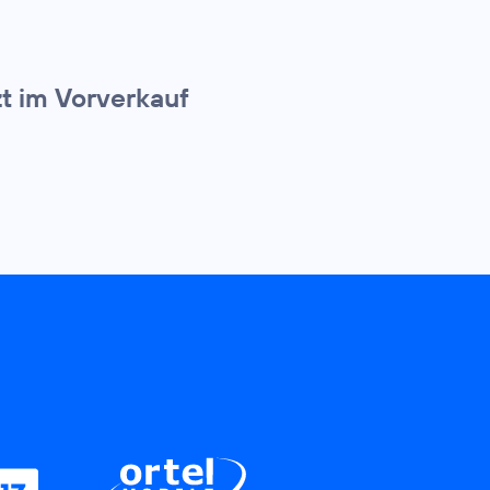
zt im Vorverkauf