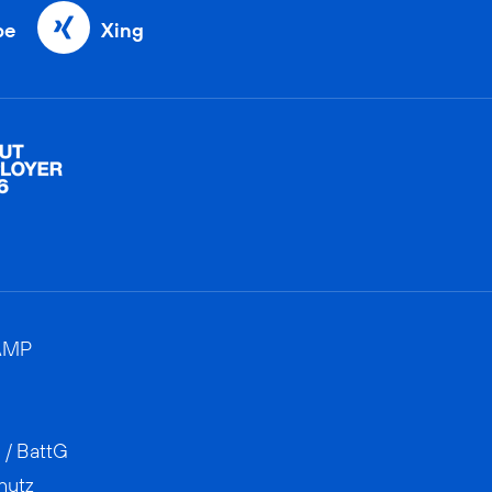
be
Xing
AMP
 / BattG
hutz