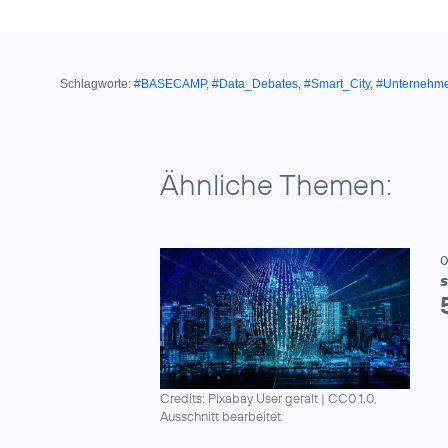
Schlagworte:
#BASECAMP
,
#Data_Debates
,
#Smart_City
,
#Unternehm
Ähnliche Themen:
0
S
Credits: Pixabay User geralt
|
CC0 1.0,
Ausschnitt bearbeitet