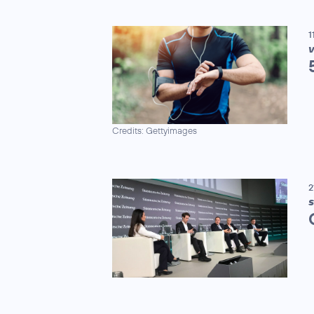
1
V
Credits: Gettyimages
2
S