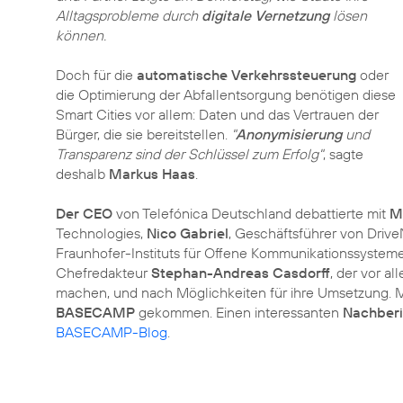
Alltagsprobleme durch
digitale Vernetzung
lösen
können.
Doch für die
automatische Verkehrssteuerung
oder
die Optimierung der Abfallentsorgung benötigen diese
Smart Cities vor allem: Daten und das Vertrauen der
Bürger, die sie bereitstellen.
"
Anonymisierung
und
Transparenz sind der Schlüssel zum Erfolg"
, sagte
deshalb
Markus Haas
.
Der CEO
von Telefónica Deutschland debattierte mit
M
Technologies,
Nico Gabriel
, Geschäftsführer von Driv
Fraunhofer-Instituts für Offene Kommunikationssyste
Chefredakteur
Stephan-Andreas Casdorff
, der vor a
machen, und nach Möglichkeiten für ihre Umsetzung. M
BASECAMP
gekommen. Einen interessanten
Nachberi
BASECAMP-Blog
.