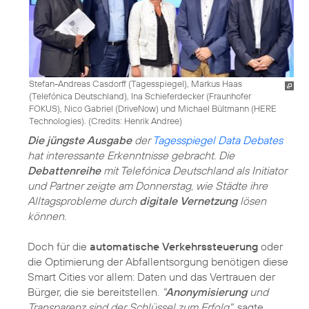
Stefan-Andreas Casdorff (Tagesspiegel), Markus Haas
(Telefónica Deutschland), Ina Schieferdecker (Fraunhofer
FOKUS), Nico Gabriel (DriveNow) und Michael Bültmann (HERE
Technologies). (
Credits: Henrik Andree
)
Die jüngste Ausgabe
der
Tagesspiegel Data Debates
hat interessante Erkenntnisse gebracht. Die
Debattenreihe
mit Telefónica Deutschland als Initiator
und Partner zeigte am Donnerstag, wie Städte ihre
Alltagsprobleme durch
digitale Vernetzung
lösen
können.
Doch für die
automatische Verkehrssteuerung
oder
die Optimierung der Abfallentsorgung benötigen diese
Smart Cities vor allem: Daten und das Vertrauen der
Bürger, die sie bereitstellen.
"
Anonymisierung
und
Transparenz sind der Schlüssel zum Erfolg"
, sagte