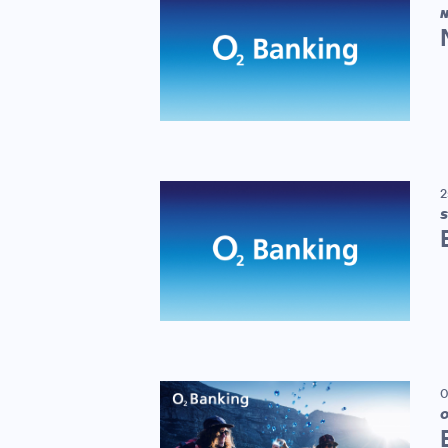
N
2
S
0