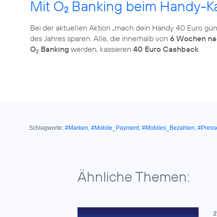
Mit O
Banking beim Handy-Ka
2
Bei der aktuellen Aktion „mach dein Handy 40 Euro gü
des Jahres sparen. Alle, die innerhalb von
6 Wochen na
O
Banking
werden, kassieren
40 Euro Cashback
.
2
Schlagworte:
#Marken
,
#Mobile_Payment
,
#Mobiles_Bezahlen
,
#Press
Ähnliche Themen:
2