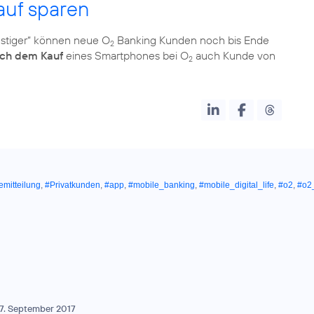
uf sparen
nstiger“ können neue O
Banking Kunden noch bis Ende
2
ch dem Kauf
eines Smartphones bei O
auch Kunde von
2
emitteilung
,
#Privatkunden
,
#app
,
#mobile_banking
,
#mobile_digital_life
,
#o2
,
#o2
7. September 2017