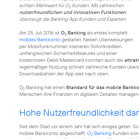
echten Mehrwert für O
Kunden. Mit zahlreichen
2
nutzerfreundlichen und innovativen Funktionen
überzeugt die Banking App Kunden und Experten.
Am 25. Juli 2016 ist
O
Banking
als erstes komplett
2
mobiles Bankkonto
gestartet. Neben Überweisungen
per Mobilfunknummer, kleineren Sofortkrediten,
umfangreichen Sicherheitsfeatures und einer
kostenlosen Debit Mastercard konnten auch die
attrak
regelmäßiger Nutzung schnell zahlreiche Kunden über
Downloadzahlen der App steil nach oben.
O
Banking hat einen
Standard für das mobile Bankko
2
Menschen ihre Finanzen im digitalen Zeitalter managen
Hohe Nutzerfreundlichkeit d
Seit dem Start vor einem Jahr hat sich einiges getan: 
mobile Bankkonto abgeschafft.
O
Banking
Kunden kön
2