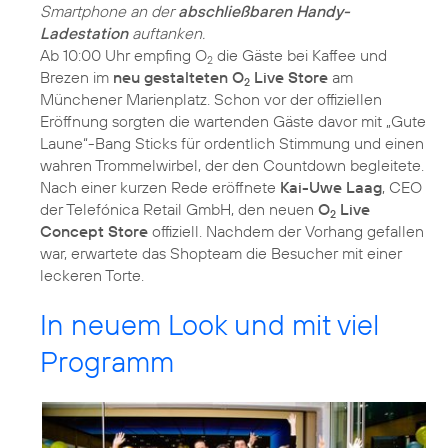
Smartphone an der
abschließbaren Handy-
Ladestation
auftanken.
Ab 10:00 Uhr empfing O
die Gäste bei Kaffee und
2
Brezen im
neu gestalteten O
Live Store
am
2
Münchener Marienplatz. Schon vor der offiziellen
Eröffnung sorgten die wartenden Gäste davor mit „Gute
Laune“-Bang Sticks für ordentlich Stimmung und einen
wahren Trommelwirbel, der den Countdown begleitete.
Nach einer kurzen Rede eröffnete
Kai-Uwe Laag
, CEO
der Telefónica Retail GmbH, den neuen
O
Live
2
Concept Store
offiziell. Nachdem der Vorhang gefallen
war, erwartete das Shopteam die Besucher mit einer
leckeren Torte.
In neuem Look und mit viel
Programm