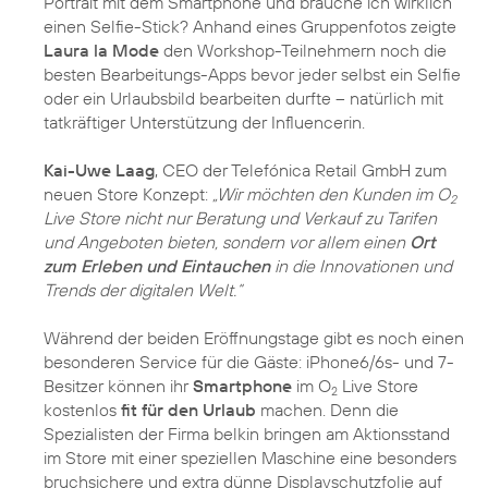
Portrait mit dem Smartphone und brauche ich wirklich
einen Selfie-Stick? Anhand eines Gruppenfotos zeigte
Laura la Mode
den Workshop-Teilnehmern noch die
besten Bearbeitungs-Apps bevor jeder selbst ein Selfie
oder ein Urlaubsbild bearbeiten durfte – natürlich mit
tatkräftiger Unterstützung der Influencerin.
Kai-Uwe Laag
, CEO der Telefónica Retail GmbH zum
neuen Store Konzept:
„Wir möchten den Kunden im O
2
Live Store nicht nur Beratung und Verkauf zu Tarifen
und Angeboten bieten, sondern vor allem einen
Ort
zum Erleben und Eintauchen
in die Innovationen und
Trends der digitalen Welt.“
Während der beiden Eröffnungstage gibt es noch einen
besonderen Service für die Gäste: iPhone6/6s- und 7-
Besitzer können ihr
Smartphone
im O
Live Store
2
kostenlos
fit für den Urlaub
machen. Denn die
Spezialisten der Firma belkin bringen am Aktionsstand
im Store mit einer speziellen Maschine eine besonders
bruchsichere und extra dünne Displayschutzfolie auf