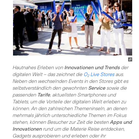
Hautnahes Erleben von
Innovationen und Trends
der
digitalen Welt – das zeichnet die
O
Live Stores
aus.
2
Neben den wechselnden Events in den Stores gibt es
selbstverständlich den gewohnten
Service
sowie die
passenden
Tarife
, aktuellsten Smartphones und
Tablets, um die Vorteile der digitalen Welt erleben zu
können. An den zahlreichen Themeninseln, an denen
mehrmals jährlich unterschiedliche Themen im Fokus
stehen, können Besucher zur Zeit die besten
Apps und
Innovationen
rund um die Materie Reise entdecken,
Gadgets ausprobieren und erleben oder ihr