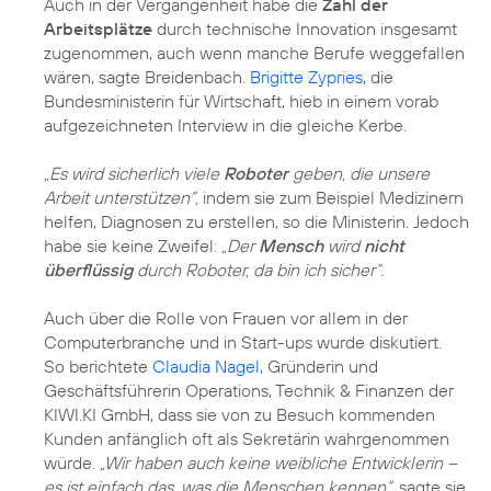
Auch in der Vergangenheit habe die
Zahl der
Arbeitsplätze
durch technische Innovation insgesamt
zugenommen, auch wenn manche Berufe weggefallen
wären, sagte Breidenbach.
Brigitte Zypries
, die
Bundesministerin für Wirtschaft, hieb in einem vorab
aufgezeichneten Interview in die gleiche Kerbe.
„Es wird sicherlich viele
Roboter
geben, die unsere
Arbeit unterstützen“,
indem sie zum Beispiel Medizinern
helfen, Diagnosen zu erstellen, so die Ministerin. Jedoch
habe sie keine Zweifel:
„Der
Mensch
wird
nicht
überflüssig
durch Roboter, da bin ich sicher“.
Auch über die Rolle von Frauen vor allem in der
Computerbranche und in Start-ups wurde diskutiert.
So berichtete
Claudia Nagel
, Gründerin und
Geschäftsführerin Operations, Technik & Finanzen der
KIWI.KI GmbH, dass sie von zu Besuch kommenden
Kunden anfänglich oft als Sekretärin wahrgenommen
würde.
„Wir haben auch keine weibliche Entwicklerin –
es ist einfach das, was die Menschen kennen“,
sagte sie.