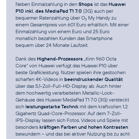
Neben Einmalzahlung in den
Shops
ist das
Huawei
P10 inkl. des MediaPad T1 7.0
(3G) auch per
bequemer Ratenzahlung über
O
My Handy
zu
2
einem Gesamtpreis von 601 Euro erhältlich. Mit einer
Einmalzahlung von einem Euro und 25 Euro
monatlich bezahlen Kunden das Smartphone
bequem über 24 Monate Laufzeit.
Dank des
Highend-Prozessors
„Kirin 960 Octa
Core“ von Huawei verfügt das Huawei P10 über
beste Grafikleistung. Nutzer spielen ihre gestochen
scharfen 4K-Videos in
beeindruckender Qualität
über das 5,1-Zoll-Full-HD-Display ab. Auch hinter
dem hochwertig verarbeiteten Metallic-Look-
Gehäuse des Huawei MediaPad T1 7.0 (3G) versteckt
sich
leistungsstarke Technik
mit dem kraftvollen 1,2
Gigahertz Quad-Core-Prozessor. Auf dem 7-Zoll-
IPS-Display lassen sich Fotos, Videos und Spiele mit
besonders
kräftigen Farben und hohen Kontrasten
bewundern – und das bei aktiver Nutzung bis zu acht