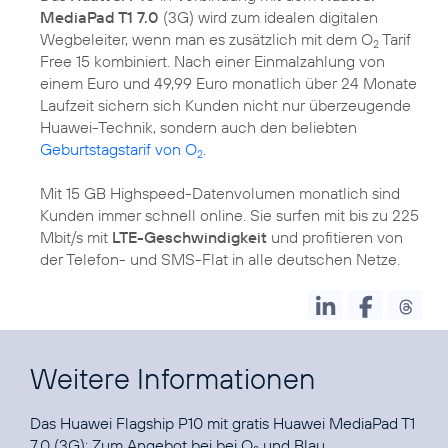
MediaPad T1 7.0
(3G) wird zum idealen digitalen
Wegbeleiter, wenn man es zusätzlich mit dem O
Tarif
2
Free 15 kombiniert. Nach einer Einmalzahlung von
einem Euro und 49,99 Euro monatlich über 24 Monate
Laufzeit sichern sich Kunden nicht nur überzeugende
Huawei-Technik, sondern auch den beliebten
Geburtstagstarif von O
.
2
Mit 15 GB Highspeed-Datenvolumen monatlich sind
Kunden immer schnell online. Sie surfen mit bis zu 225
Mbit/s mit
LTE-Geschwindigkeit
und profitieren von
der Telefon- und SMS-Flat in alle deutschen Netze.
Weitere Informationen
Das Huawei Flagship P10 mit gratis Huawei MediaPad T1
7.0 (3G): Zum Angebot bei bei
O
und Blau