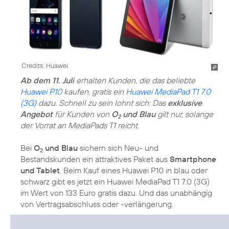
Credits: Huawei
Ab dem 11. Juli
erhalten Kunden, die das beliebte
Huawei P10
kaufen, gratis ein
Huawei MediaPad T1 7.0
(3G)
dazu. Schnell zu sein lohnt sich: Das
exklusive
Angebot
für Kunden von
O
und Blau
gilt nur, solange
2
der Vorrat an MediaPads T1 reicht.
Bei
O
und Blau
sichern sich Neu- und
2
Bestandskunden ein attraktives Paket aus
Smartphone
und Tablet
. Beim Kauf eines Huawei P10 in blau oder
schwarz gibt es jetzt ein Huawei MediaPad T1 7.0 (3G)
im Wert von 133 Euro gratis dazu. Und das unabhängig
von Vertragsabschluss oder -verlängerung.