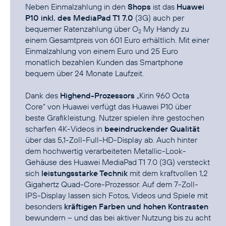
Neben Einmalzahlung in den
Shops
ist das
Huawei
P10 inkl. des MediaPad T1 7.0
(3G) auch per
bequemer Ratenzahlung über
O
My Handy
zu
2
einem Gesamtpreis von 601 Euro erhältlich. Mit einer
Einmalzahlung von einem Euro und 25 Euro
monatlich bezahlen Kunden das Smartphone
bequem über 24 Monate Laufzeit.
Dank des
Highend-Prozessors
„Kirin 960 Octa
Core“ von Huawei verfügt das Huawei P10 über
beste Grafikleistung. Nutzer spielen ihre gestochen
scharfen 4K-Videos in
beeindruckender Qualität
über das 5,1-Zoll-Full-HD-Display ab. Auch hinter
dem hochwertig verarbeiteten Metallic-Look-
Gehäuse des Huawei MediaPad T1 7.0 (3G) versteckt
sich
leistungsstarke Technik
mit dem kraftvollen 1,2
Gigahertz Quad-Core-Prozessor. Auf dem 7-Zoll-
IPS-Display lassen sich Fotos, Videos und Spiele mit
besonders
kräftigen Farben und hohen Kontrasten
bewundern – und das bei aktiver Nutzung bis zu acht