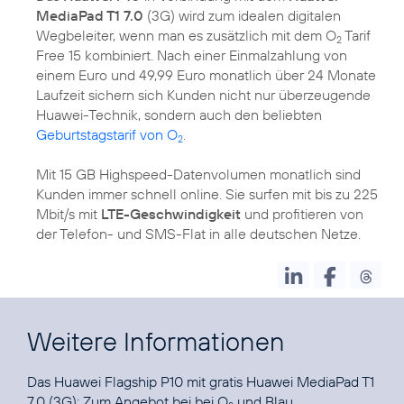
MediaPad T1 7.0
(3G) wird zum idealen digitalen
Wegbeleiter, wenn man es zusätzlich mit dem O
Tarif
2
Free 15 kombiniert. Nach einer Einmalzahlung von
einem Euro und 49,99 Euro monatlich über 24 Monate
Laufzeit sichern sich Kunden nicht nur überzeugende
Huawei-Technik, sondern auch den beliebten
Geburtstagstarif von O
.
2
Mit 15 GB Highspeed-Datenvolumen monatlich sind
Kunden immer schnell online. Sie surfen mit bis zu 225
Mbit/s mit
LTE-Geschwindigkeit
und profitieren von
der Telefon- und SMS-Flat in alle deutschen Netze.
Weitere Informationen
Das Huawei Flagship P10 mit gratis Huawei MediaPad T1
7.0 (3G): Zum Angebot bei bei
O
und Blau