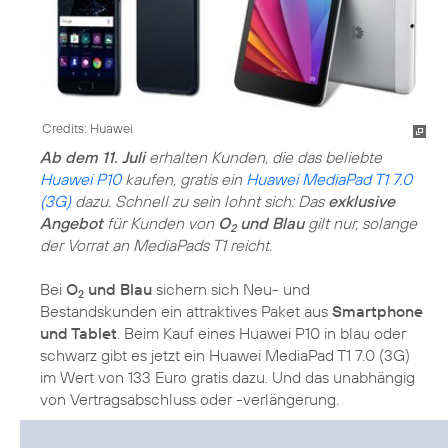
Credits: Huawei
Ab dem 11. Juli
erhalten Kunden, die das beliebte
Huawei P10
kaufen, gratis ein
Huawei MediaPad T1 7.0
(3G)
dazu. Schnell zu sein lohnt sich: Das
exklusive
Angebot
für Kunden von
O
und Blau
gilt nur, solange
2
der Vorrat an MediaPads T1 reicht.
Bei
O
und Blau
sichern sich Neu- und
2
Bestandskunden ein attraktives Paket aus
Smartphone
und Tablet
. Beim Kauf eines Huawei P10 in blau oder
schwarz gibt es jetzt ein Huawei MediaPad T1 7.0 (3G)
im Wert von 133 Euro gratis dazu. Und das unabhängig
von Vertragsabschluss oder -verlängerung.