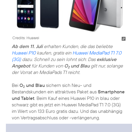
Credits: Huawei
Ab dem 11. Juli
erhalten Kunden, die das beliebte
Huawei P10
kaufen, gratis ein
Huawei MediaPad T1 7.0
(3G)
dazu. Schnell zu sein lohnt sich: Das
exklusive
Angebot
für Kunden von
O
und Blau
gilt nur, solange
2
der Vorrat an MediaPads T1 reicht.
Bei
O
und Blau
sichern sich Neu- und
2
Bestandskunden ein attraktives Paket aus
Smartphone
und Tablet
. Beim Kauf eines Huawei P10 in blau oder
schwarz gibt es jetzt ein Huawei MediaPad T1 7.0 (3G)
im Wert von 133 Euro gratis dazu. Und das unabhängig
von Vertragsabschluss oder -verlängerung.