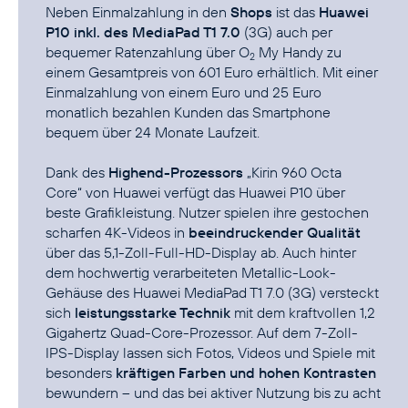
Neben Einmalzahlung in den
Shops
ist das
Huawei
P10 inkl. des MediaPad T1 7.0
(3G) auch per
bequemer Ratenzahlung über
O
My Handy
zu
2
einem Gesamtpreis von 601 Euro erhältlich. Mit einer
Einmalzahlung von einem Euro und 25 Euro
monatlich bezahlen Kunden das Smartphone
bequem über 24 Monate Laufzeit.
Dank des
Highend-Prozessors
„Kirin 960 Octa
Core“ von Huawei verfügt das Huawei P10 über
beste Grafikleistung. Nutzer spielen ihre gestochen
scharfen 4K-Videos in
beeindruckender Qualität
über das 5,1-Zoll-Full-HD-Display ab. Auch hinter
dem hochwertig verarbeiteten Metallic-Look-
Gehäuse des Huawei MediaPad T1 7.0 (3G) versteckt
sich
leistungsstarke Technik
mit dem kraftvollen 1,2
Gigahertz Quad-Core-Prozessor. Auf dem 7-Zoll-
IPS-Display lassen sich Fotos, Videos und Spiele mit
besonders
kräftigen Farben und hohen Kontrasten
bewundern – und das bei aktiver Nutzung bis zu acht