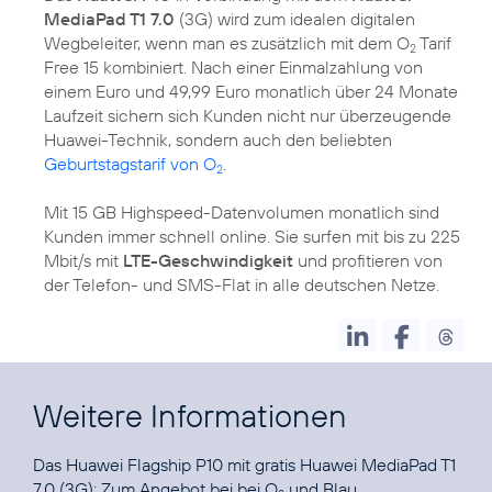
MediaPad T1 7.0
(3G) wird zum idealen digitalen
Wegbeleiter, wenn man es zusätzlich mit dem O
Tarif
2
Free 15 kombiniert. Nach einer Einmalzahlung von
einem Euro und 49,99 Euro monatlich über 24 Monate
Laufzeit sichern sich Kunden nicht nur überzeugende
Huawei-Technik, sondern auch den beliebten
Geburtstagstarif von O
.
2
Mit 15 GB Highspeed-Datenvolumen monatlich sind
Kunden immer schnell online. Sie surfen mit bis zu 225
Mbit/s mit
LTE-Geschwindigkeit
und profitieren von
der Telefon- und SMS-Flat in alle deutschen Netze.
Weitere Informationen
Das Huawei Flagship P10 mit gratis Huawei MediaPad T1
7.0 (3G): Zum Angebot bei bei
O
und Blau