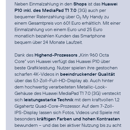
Neben Einmalzahlung in den
Shops
ist das
Huawei
P10 inkl. des MediaPad T1 7.0
(3G) auch per
bequemer Ratenzahlung über
O
My Handy
zu
2
einem Gesamtpreis von 601 Euro erhältlich. Mit einer
Einmalzahlung von einem Euro und 25 Euro
monatlich bezahlen Kunden das Smartphone
bequem über 24 Monate Laufzeit.
Dank des
Highend-Prozessors
„Kirin 960 Octa
Core“ von Huawei verfügt das Huawei P10 über
beste Grafikleistung. Nutzer spielen ihre gestochen
scharfen 4K-Videos in
beeindruckender Qualität
über das 5,1-Zoll-Full-HD-Display ab. Auch hinter
dem hochwertig verarbeiteten Metallic-Look-
Gehäuse des Huawei MediaPad T1 7.0 (3G) versteckt
sich
leistungsstarke Technik
mit dem kraftvollen 1,2
Gigahertz Quad-Core-Prozessor. Auf dem 7-Zoll-
IPS-Display lassen sich Fotos, Videos und Spiele mit
besonders
kräftigen Farben und hohen Kontrasten
bewundern – und das bei aktiver Nutzung bis zu acht