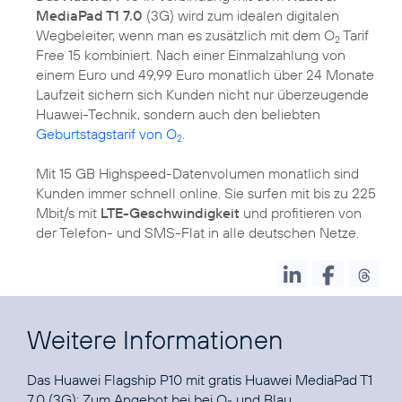
MediaPad T1 7.0
(3G) wird zum idealen digitalen
Wegbeleiter, wenn man es zusätzlich mit dem O
Tarif
2
Free 15 kombiniert. Nach einer Einmalzahlung von
einem Euro und 49,99 Euro monatlich über 24 Monate
Laufzeit sichern sich Kunden nicht nur überzeugende
Huawei-Technik, sondern auch den beliebten
Geburtstagstarif von O
.
2
Mit 15 GB Highspeed-Datenvolumen monatlich sind
Kunden immer schnell online. Sie surfen mit bis zu 225
Mbit/s mit
LTE-Geschwindigkeit
und profitieren von
der Telefon- und SMS-Flat in alle deutschen Netze.
Weitere Informationen
Das Huawei Flagship P10 mit gratis Huawei MediaPad T1
7.0 (3G): Zum Angebot bei bei
O
und Blau