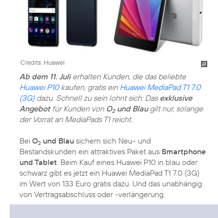
Credits: Huawei
Ab dem 11. Juli
erhalten Kunden, die das beliebte
Huawei P10
kaufen, gratis ein
Huawei MediaPad T1 7.0
(3G)
dazu. Schnell zu sein lohnt sich: Das
exklusive
Angebot
für Kunden von
O
und Blau
gilt nur, solange
2
der Vorrat an MediaPads T1 reicht.
Bei
O
und Blau
sichern sich Neu- und
2
Bestandskunden ein attraktives Paket aus
Smartphone
und Tablet
. Beim Kauf eines Huawei P10 in blau oder
schwarz gibt es jetzt ein Huawei MediaPad T1 7.0 (3G)
im Wert von 133 Euro gratis dazu. Und das unabhängig
von Vertragsabschluss oder -verlängerung.