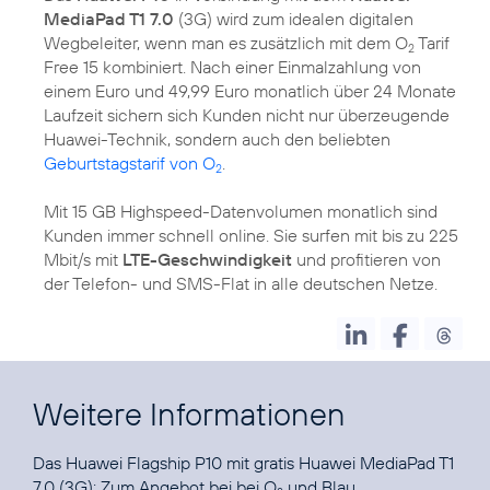
MediaPad T1 7.0
(3G) wird zum idealen digitalen
Wegbeleiter, wenn man es zusätzlich mit dem O
Tarif
2
Free 15 kombiniert. Nach einer Einmalzahlung von
einem Euro und 49,99 Euro monatlich über 24 Monate
Laufzeit sichern sich Kunden nicht nur überzeugende
Huawei-Technik, sondern auch den beliebten
Geburtstagstarif von O
.
2
Mit 15 GB Highspeed-Datenvolumen monatlich sind
Kunden immer schnell online. Sie surfen mit bis zu 225
Mbit/s mit
LTE-Geschwindigkeit
und profitieren von
der Telefon- und SMS-Flat in alle deutschen Netze.
Weitere Informationen
Das Huawei Flagship P10 mit gratis Huawei MediaPad T1
7.0 (3G): Zum Angebot bei bei
O
und Blau