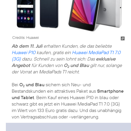
Credits: Huawei
Ab dem 11. Juli
erhalten Kunden, die das beliebte
Huawei P10
kaufen, gratis ein
Huawei MediaPad T1 7.0
(3G)
dazu. Schnell zu sein lohnt sich: Das
exklusive
Angebot
für Kunden von
O
und Blau
gilt nur, solange
2
der Vorrat an MediaPads T1 reicht.
Bei
O
und Blau
sichern sich Neu- und
2
Bestandskunden ein attraktives Paket aus
Smartphone
und Tablet
. Beim Kauf eines Huawei P10 in blau oder
schwarz gibt es jetzt ein Huawei MediaPad T1 7.0 (3G)
im Wert von 133 Euro gratis dazu. Und das unabhängig
von Vertragsabschluss oder -verlängerung.