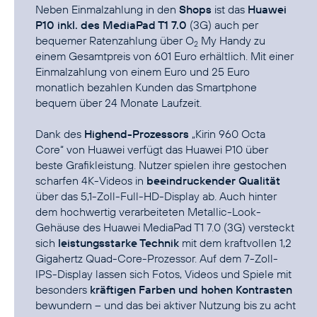
Neben Einmalzahlung in den
Shops
ist das
Huawei
P10 inkl. des MediaPad T1 7.0
(3G) auch per
bequemer Ratenzahlung über
O
My Handy
zu
2
einem Gesamtpreis von 601 Euro erhältlich. Mit einer
Einmalzahlung von einem Euro und 25 Euro
monatlich bezahlen Kunden das Smartphone
bequem über 24 Monate Laufzeit.
Dank des
Highend-Prozessors
„Kirin 960 Octa
Core“ von Huawei verfügt das Huawei P10 über
beste Grafikleistung. Nutzer spielen ihre gestochen
scharfen 4K-Videos in
beeindruckender Qualität
über das 5,1-Zoll-Full-HD-Display ab. Auch hinter
dem hochwertig verarbeiteten Metallic-Look-
Gehäuse des Huawei MediaPad T1 7.0 (3G) versteckt
sich
leistungsstarke Technik
mit dem kraftvollen 1,2
Gigahertz Quad-Core-Prozessor. Auf dem 7-Zoll-
IPS-Display lassen sich Fotos, Videos und Spiele mit
besonders
kräftigen Farben und hohen Kontrasten
bewundern – und das bei aktiver Nutzung bis zu acht