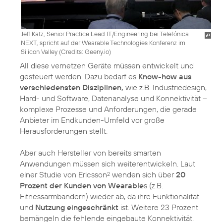
Jeff Katz, Senior Practice Lead IT/Engineering bei Telefónica
NEXT, spricht auf der Wearable Technologies Konferenz im
Silicon Valley (
Credits: Geeny.io
)
All diese vernetzen Geräte müssen entwickelt und
gesteuert werden. Dazu bedarf es
Know-how aus
verschiedensten Disziplinen,
wie z.B. Industriedesign,
Hard- und Software, Datenanalyse und Konnektivität –
komplexe Prozesse und Anforderungen, die gerade
Anbieter im Endkunden-Umfeld vor große
Herausforderungen stellt.
Aber auch Hersteller von bereits smarten
Anwendungen müssen sich weiterentwickeln. Laut
einer Studie von Ericsson
wenden sich über
20
2
Prozent der Kunden von Wearable
s (z.B.
Fitnessarmbändern) wieder ab, da ihre Funktionalität
und
Nutzung eingeschränkt
ist. Weitere 23 Prozent
bemängeln die fehlende eingebaute Konnektivität.