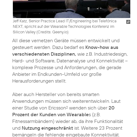
Jeff Katz, Senior Practice Lead IT/Engineering bei Telefónica
NEXT, spricht auf der Wearable Technologies Konferenz im
Silicon Valley (
Credits: Geeny.io
)
All diese vernetzen Geräte müssen entwickelt und
gesteuert werden. Dazu bedarf es
Know-how aus
verschiedensten Disziplinen,
wie z.B. Industriedesign,
Hard- und Software, Datenanalyse und Konnektivität –
komplexe Prozesse und Anforderungen, die gerade
Anbieter im Endkunden-Umfeld vor große
Herausforderungen stellt.
Aber auch Hersteller von bereits smarten
Anwendungen müssen sich weiterentwickeln. Laut
einer Studie von Ericsson
wenden sich über
20
2
Prozent der Kunden von Wearable
s (z.B.
Fitnessarmbändern) wieder ab, da ihre Funktionalität
und
Nutzung eingeschränkt
ist. Weitere 23 Prozent
bemängeln die fehlende eingebaute Konnektivität.