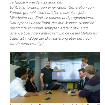
verfügbar – werden wir auch den
Echtzeitanforderungen einer neuen Generation von
Kunden gerecht. Und natürlich muss nicht jeder
Mitarbeiter nun Statistik pauken und programmieren.
Dafür gibt es unser Team, das auf Wunsch zusätzlich
bestimmte komplexe Analysen erstellt bzw. Data
Science Lösungen entwickelt. Ein gewisses Gefühl für
Daten ist im Zuge der Digitalisierung aber dennoch
zunehmend wichtig.“