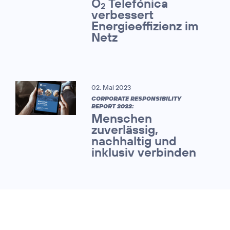
O
Telefónica
2
verbessert
Energieeffizienz im
Netz
02. Mai 2023
CORPORATE RESPONSIBILITY
REPORT 2022:
Menschen
zuverlässig,
nachhaltig und
inklusiv verbinden
31. Januar 2023
ESG-RATINGS:
O
Telefónica erreicht T
2