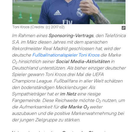
Toni Kroos (
Credits: (c) 2017 o2
)
Im Rahmen eines
Sponsoring-Vertrags
, den Telefónica
S.A. im März diesen Jahres mit dem spanischen
Rekordmeister Real Madrid geschlossen hat, wird der
deutsche
Fußballnationalspieler Toni Kroos
die Marke
O
hinsichtlich seiner
Social Media-Aktivitäten
in
2
Deutschland unterstützen. Als bisher einziger deutscher
Spieler gewann Toni Kroos drei Mal die UEFA
Champions League. Fußballfans in aller Welt schätzen
den bodenständigen Mecklenburger. Als
Sympathieträger hat er
im Netz
eine riesige
Fangemeinde. Diese Reichweite möchte O
nutzen, um
2
die Aufmerksamkeit für
die Marke O
weiter
2
auszubauen und die positive Markenwahrnehmung bei
der jungen Zielgruppe zu stärken.