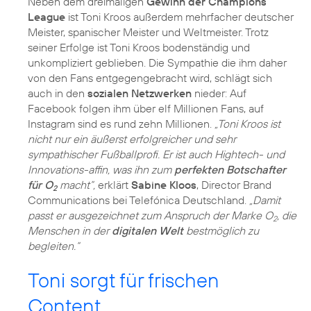
Neben dem dreimaligen
Gewinn der Champions
League
ist Toni Kroos außerdem mehrfacher deutscher
Meister, spanischer Meister und Weltmeister. Trotz
seiner Erfolge ist Toni Kroos bodenständig und
unkompliziert geblieben. Die Sympathie die ihm daher
von den Fans entgegengebracht wird, schlägt sich
auch in den
sozialen Netzwerken
nieder: Auf
Facebook folgen ihm über elf Millionen Fans, auf
Instagram sind es rund zehn Millionen.
„Toni Kroos ist
nicht nur ein äußerst erfolgreicher und sehr
sympathischer Fußballprofi. Er ist auch Hightech- und
Innovations-affin, was ihn zum
perfekten Botschafter
für O
macht“,
erklärt
Sabine Kloos
, Director Brand
2
Communications bei Telefónica Deutschland.
„Damit
passt er ausgezeichnet zum Anspruch der Marke O
, die
2
Menschen in der
digitalen Welt
bestmöglich zu
begleiten.“
Toni sorgt für frischen
Content