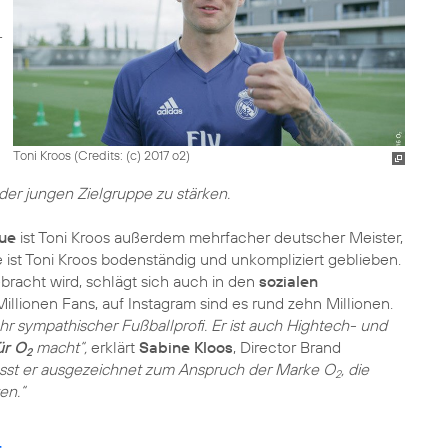
Toni Kroos (
Credits: (c) 2017 o2
)
r jungen Zielgruppe zu stärken.
ue
ist Toni Kroos außerdem mehrfacher deutscher Meister,
e ist Toni Kroos bodenständig und unkompliziert geblieben.
racht wird, schlägt sich auch in den
sozialen
illionen Fans, auf Instagram sind es rund zehn Millionen.
sehr sympathischer Fußballprofi. Er ist auch Hightech- und
ür O
macht“,
erklärt
Sabine Kloos
, Director Brand
2
sst er ausgezeichnet zum Anspruch der Marke O
, die
2
en.“