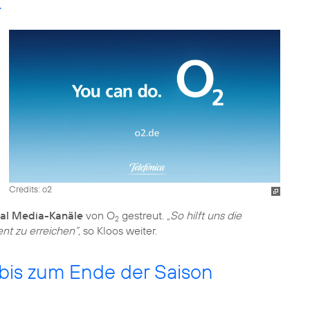
t
Credits: o2
al Media-Kanäle
von O
gestreut.
„So hilft uns die
2
t zu erreichen“,
so Kloos weiter.
 bis zum Ende der Saison