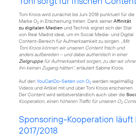
Toni sorgt für frischen Conten
Toni Kroos wird zunächst bis Juni 2018 punktuell für die
Marke O
in Erscheinung treten. Dank seiner
Affinität
2
zu digitalen Medien
und Technik eignet sich der Star
von Real Madrid ideal, um im Social Media- und Digital
Content-Bereich für Aufmerksamkeit zu sorgen.
„Mit
Toni Kroos können wir unseren Content frisch und
anders aufbereiten – und dabei authentisch in einer
Zielgruppe
für Aufmerksamkeit sorgen, zu der wir ohne
ihn keinen Zugang hätten“,
erläutert Sabine Kloos.
Auf den
YouCanDo-Seiten von O
werden regelmäßig
2
Videos und Artikel mit und über Toni Kroos erscheinen.
Der Content wird selbstverständlich auch über die
Soci
Kooperation, einen höheren Traffic für unseren O
Conten
2
Sponsoring-Kooperation läuft
2017/2018