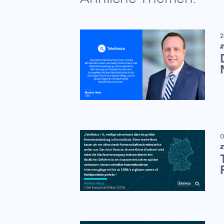
2
Z
0
Z