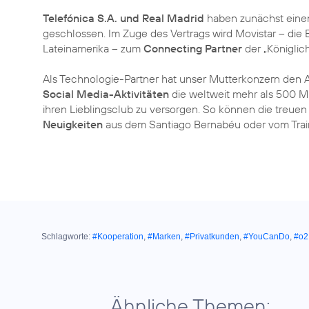
Telefónica S.A. und Real Madrid
haben zunächst einen
geschlossen. Im Zuge des Vertrags wird Movistar – di
Lateinamerika – zum
Connecting Partner
der „Königlic
Als Technologie-Partner hat unser Mutterkonzern den 
Social Media-Aktivitäten
die weltweit mehr als 500 Mi
ihren Lieblingsclub zu versorgen. So können die treu
Neuigkeiten
aus dem Santiago Bernabéu oder vom Train
Schlagworte:
#Kooperation
,
#Marken
,
#Privatkunden
,
#YouCanDo
,
#o2
Ähnliche Themen: