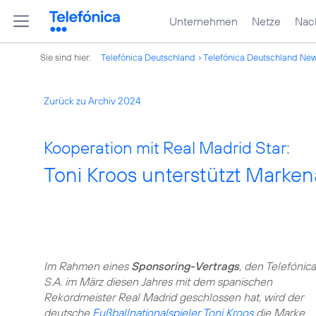
Unternehmen
Netze
Nach
Sie sind hier:
Telefónica Deutschland
Telefónica Deutschland Ne
Zurück zu Archiv 2024
Kooperation mit Real Madrid Star:
Toni Kroos unterstützt Markena
Im Rahmen eines
Sponsoring-Vertrags
, den Telefónica
S.A. im März diesen Jahres mit dem spanischen
Rekordmeister Real Madrid geschlossen hat, wird der
deutsche
Fußballnationalspieler Toni Kroos
die Marke