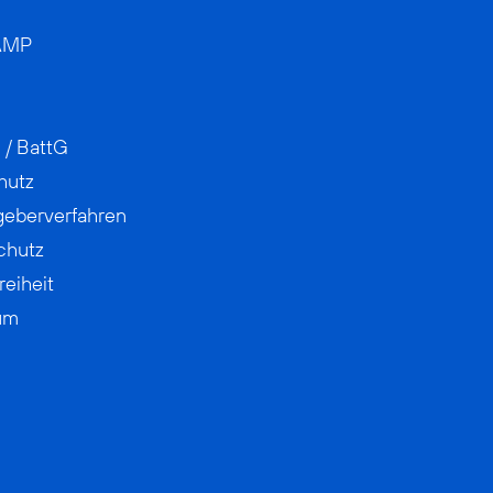
AMP
 / BattG
hutz
geberverfahren
chutz
reiheit
um