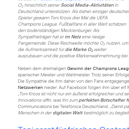
O
hinsichtlich seiner
Social Media-Aktivitäten
in
2
Deutschland unterstützen. Als bisher einziger deutscher
Spieler gewann Toni Kroos drei Mal die UEFA
Champions League. Fußballfans in aller Welt schätzen
den bodenständigen Mecklenburger. Als
Sympathieträger hat er
im Netz
eine riesige
Fangemeinde. Diese Reichweite möchte O
nutzen, um
2
die Aufmerksamkeit für
die Marke O
weiter
2
auszubauen und die positive Markenwahrnehmung bei de
Neben dem dreimaligen
Gewinn der Champions Leag
spanischer Meister und Weltmeister. Trotz seiner Erfolg
Die Sympathie die ihm daher von den Fans entgegengeb
Netzwerken
nieder: Auf Facebook folgen ihm über elf M
„Toni Kroos ist nicht nur ein äußerst erfolgreicher und 
Innovations-affin, was ihn zum
perfekten Botschafter f
Communications bei Telefónica Deutschland.
„Damit pa
Menschen in der
digitalen Welt
bestmöglich zu begleit