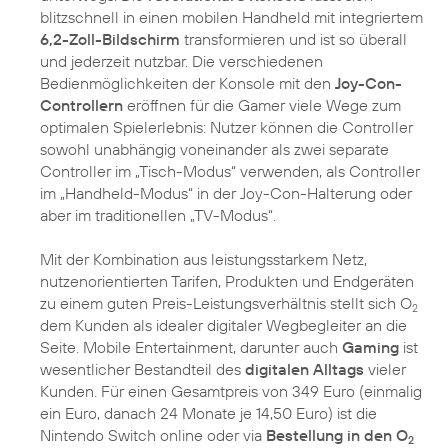
blitzschnell in einen mobilen Handheld mit integriertem
6,2-Zoll-Bildschirm
transformieren und ist so überall
und jederzeit nutzbar. Die verschiedenen
Bedienmöglichkeiten der Konsole mit den
Joy-Con-
Controllern
eröffnen für die Gamer viele Wege zum
optimalen Spielerlebnis: Nutzer können die Controller
sowohl unabhängig voneinander als zwei separate
Controller im „Tisch-Modus“ verwenden, als Controller
im „Handheld-Modus“ in der Joy-Con-Halterung oder
aber im traditionellen „TV-Modus“.
Mit der Kombination aus leistungsstarkem Netz,
nutzenorientierten Tarifen, Produkten und Endgeräten
zu einem guten Preis-Leistungsverhältnis stellt sich O
2
dem Kunden als idealer digitaler Wegbegleiter an die
Seite. Mobile Entertainment, darunter auch
Gaming
ist
wesentlicher Bestandteil des
digitalen Alltags
vieler
Kunden. Für einen Gesamtpreis von 349 Euro (einmalig
ein Euro, danach 24 Monate je 14,50 Euro) ist die
Nintendo Switch online oder via
Bestellung in den O
2