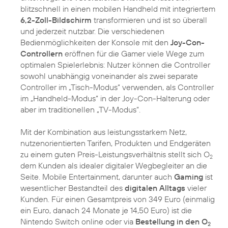
blitzschnell in einen mobilen Handheld mit integriertem
6,2-Zoll-Bildschirm
transformieren und ist so überall
und jederzeit nutzbar. Die verschiedenen
Bedienmöglichkeiten der Konsole mit den
Joy-Con-
Controllern
eröffnen für die Gamer viele Wege zum
optimalen Spielerlebnis: Nutzer können die Controller
sowohl unabhängig voneinander als zwei separate
Controller im „Tisch-Modus“ verwenden, als Controller
im „Handheld-Modus“ in der Joy-Con-Halterung oder
aber im traditionellen „TV-Modus“.
Mit der Kombination aus leistungsstarkem Netz,
nutzenorientierten Tarifen, Produkten und Endgeräten
zu einem guten Preis-Leistungsverhältnis stellt sich O
2
dem Kunden als idealer digitaler Wegbegleiter an die
Seite. Mobile Entertainment, darunter auch
Gaming
ist
wesentlicher Bestandteil des
digitalen Alltags
vieler
Kunden. Für einen Gesamtpreis von 349 Euro (einmalig
ein Euro, danach 24 Monate je 14,50 Euro) ist die
Nintendo Switch online oder via
Bestellung in den O
2