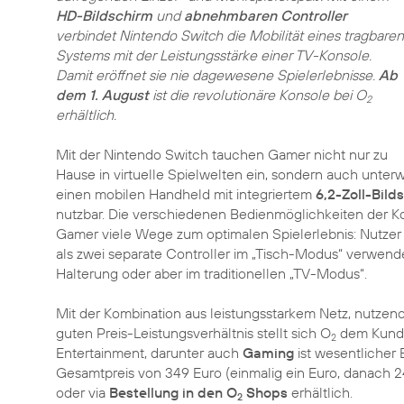
HD-Bildschirm
und
abnehmbaren Controller
verbindet Nintendo Switch die Mobilität eines tragbaren
Systems mit der Leistungsstärke einer TV-Konsole.
Damit eröffnet sie nie dagewesene Spielerlebnisse.
Ab
dem 1. August
ist die revolutionäre Konsole bei O
2
erhältlich.
Mit der Nintendo Switch tauchen Gamer nicht nur zu
Hause in virtuelle Spielwelten ein, sondern auch unter
einen mobilen Handheld mit integriertem
6,2-Zoll-Bild
nutzbar. Die verschiedenen Bedienmöglichkeiten der K
Gamer viele Wege zum optimalen Spielerlebnis: Nutzer
als zwei separate Controller im „Tisch-Modus“ verwend
Halterung oder aber im traditionellen „TV-Modus“.
Mit der Kombination aus leistungsstarkem Netz, nutzeno
guten Preis-Leistungsverhältnis stellt sich O
dem Kunden
2
Entertainment, darunter auch
Gaming
ist wesentlicher 
Gesamtpreis von 349 Euro (einmalig ein Euro, danach 24
oder via
Bestellung in den O
Shops
erhältlich.
2