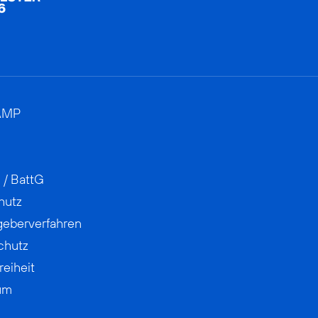
AMP
 / BattG
hutz
geberverfahren
chutz
reiheit
um