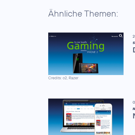
Ähnliche Themen:
2
S
Credits: o2, Razer
0
N