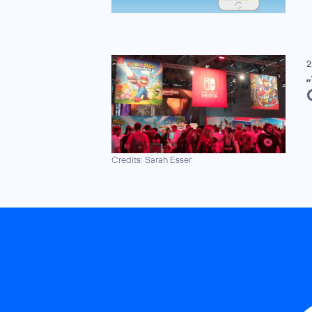
2
„
Credits: Sarah Esser