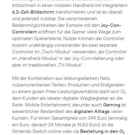
blitzschnell in einen mobilen Handheld mit integriertem
6,2-Zoll-Bildschirm
transformieren und ist so überall
und jederzeit nutzbar. Die verschiedenen
Bedienmöglichkeiten der Konsole mit den
Joy-Con-
Controllern
eröffnen für die Gamer viele Wege zum
optimalen Spielerlebnis: Nutzer können die Controller
sowohl unabhängig voneinander als zwei separate
Controller im „Tisch-Modus“ verwenden, als Controller
im „Handheld-Modus“ in der Joy-Con-Halterung oder
aber im traditionellen „TV-Modus“.
Mit der Kombination aus leistungsstarkem Netz,
nutzenorientierten Tarifen, Produkten und Endgeräten
zu einem guten Preis-Leistungsverhältnis stellt sich O
2
dem Kunden als idealer digitaler Wegbegleiter an die
Seite. Mobile Entertainment, darunter auch
Gaming
ist
wesentlicher Bestandteil des
digitalen Alltags
vieler
Kunden. Für einen Gesamtpreis von 349 Euro (einmalig
ein Euro, danach 24 Monate je 14,50 Euro) ist die
Nintendo Switch online oder via
Bestellung in den O
2