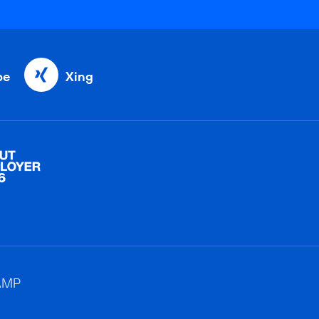
be
Xing
AMP