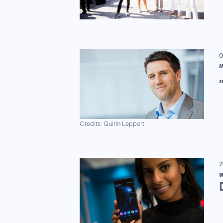
0
I
Credits: Quirin Leppert
2
W