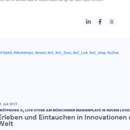
,
#Tablet
,
#Workshops
,
#event
,
#o2
,
#o2_Guru
,
#o2_Live
,
#o2_shop
,
#o2live
1. Juli 2017
RÖFFNUNG O
LIVE STORE AM MÜNCHENER MARIENPLATZ IN NEUEM LOOK
2
Erleben und Eintauchen in Innovationen 
Welt