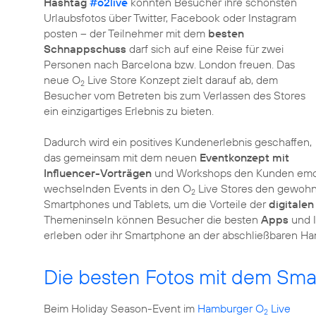
Hashtag
#o2live
konnten Besucher ihre schönsten
Urlaubsfotos über Twitter, Facebook oder Instagram
posten – der Teilnehmer mit dem
besten
Schnappschuss
darf sich auf eine Reise für zwei
Personen nach Barcelona bzw. London freuen. Das
neue O
Live Store Konzept zielt darauf ab, dem
2
Besucher vom Betreten bis zum Verlassen des Stores
ein einzigartiges Erlebnis zu bieten.
Dadurch wird ein positives Kundenerlebnis geschaffen,
das gemeinsam mit dem neuen
Eventkonzept mit
Influencer-Vorträgen
und Workshops den Kunden emotio
wechselnden Events in den O
Live Stores den gewohnt
2
Smartphones und Tablets, um die Vorteile der
digitalen
Themeninseln können Besucher die besten
Apps
und 
erleben oder ihr Smartphone an der abschließbaren Ha
Die besten Fotos mit dem Sm
Beim Holiday Season-Event im
Hamburger O
Live
2