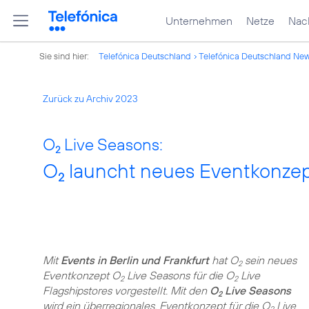
Unternehmen
Netze
Nach
Sie sind hier:
Telefónica Deutschland
Telefónica Deutschland Ne
Zurück zu Archiv 2023
O
Live Seasons:
2
O
launcht neues Eventkonzept
2
Mit
Events in Berlin und Frankfurt
hat O
sein neues
2
Eventkonzept O
Live Seasons für die O
Live
2
2
Flagshipstores vorgestellt. Mit den
O
Live Seasons
2
wird ein überregionales, Eventkonzept für die O
Live