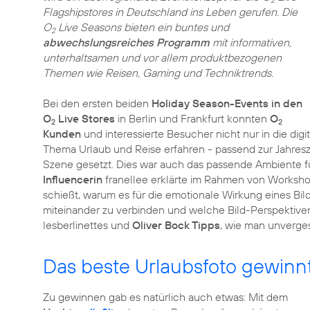
2
Flagshipstores in Deutschland ins Leben gerufen. Die
O
Live Seasons bieten ein buntes und
2
abwechslungsreiches Programm
mit informativen,
unterhaltsamen und vor allem produktbezogenen
Themen wie Reisen, Gaming und Techniktrends.
Bei den ersten beiden
Holiday Season-Events in den
O
Live Stores
in Berlin und Frankfurt konnten
O
2
2
Kunden
und interessierte Besucher nicht nur in die dig
Thema Urlaub und Reise erfahren - passend zur Jahresz
Szene gesetzt. Dies war auch das passende Ambiente f
Influencerin
franellee erklärte im Rahmen von Worksh
schießt, warum es für die emotionale Wirkung eines Bil
miteinander zu verbinden und welche Bild-Perspektiven
lesberlinettes und
Oliver Bock Tipps
, wie man unverge
Das beste Urlaubsfoto gewinn
Zu gewinnen gab es natürlich auch etwas: Mit dem