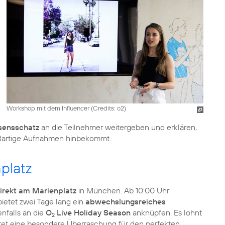
Workshop mit dem Influencer (
Credits: o2
)
sensschatz
an die Teilnehmer weitergeben und erklären,
oßartige Aufnahmen hinbekommt.
platz
direkt am Marienplatz
in München. Ab 10:00 Uhr
ietet zwei Tage lang ein
abwechslungsreiches
nfalls an die
O
Live Holiday Season
anknüpfen. Es lohnt
2
artet eine besondere Überraschung für den perfekten