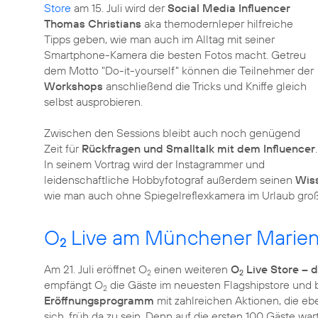
Store
am 15. Juli wird der
Social Media Influencer
Thomas Christians
aka themodernleper hilfreiche
Tipps geben, wie man auch im Alltag mit seiner
Smartphone-Kamera die besten Fotos macht. Getreu
dem Motto "Do-it-yourself" können die Teilnehmer der
Workshops
anschließend die Tricks und Kniffe gleich
selbst ausprobieren.
Zwischen den Sessions bleibt auch noch genügend
Zeit für
Rückfragen und Smalltalk mit dem Influencer
.
In seinem Vortrag wird der Instagrammer und
leidenschaftliche Hobbyfotograf außerdem seinen
Wis
wie man auch ohne Spiegelreflexkamera im Urlaub gr
O
Live am Münchener Marien
2
Am 21. Juli eröffnet O
einen weiteren
O
Live Store – 
2
2
empfängt O
die Gäste im neuesten Flagshipstore und b
2
Eröffnungsprogramm
mit zahlreichen Aktionen, die ebe
sich, früh da zu sein. Denn auf die ersten 100 Gäste w