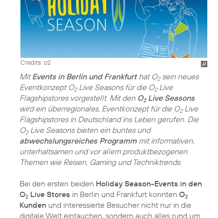
Credits: o2
Mit
Events in Berlin und Frankfurt
hat O
sein neues
2
Eventkonzept O
Live Seasons für die O
Live
2
2
Flagshipstores vorgestellt. Mit den
O
Live Seasons
2
wird ein überregionales, Eventkonzept für die O
Live
2
Flagshipstores in Deutschland ins Leben gerufen. Die
O
Live Seasons bieten ein buntes und
2
abwechslungsreiches Programm
mit informativen,
unterhaltsamen und vor allem produktbezogenen
Themen wie Reisen, Gaming und Techniktrends.
Bei den ersten beiden
Holiday Season-Events in den
O
Live Stores
in Berlin und Frankfurt konnten
O
2
2
Kunden
und interessierte Besucher nicht nur in die
digitale Welt eintauchen, sondern auch alles rund um