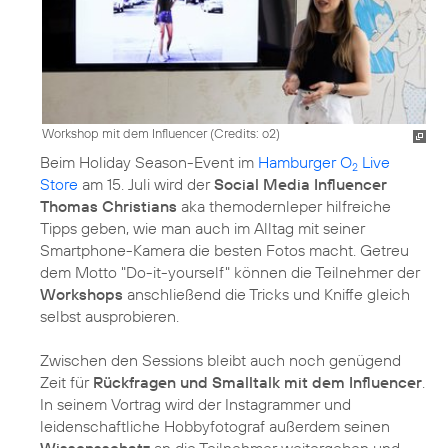
Workshop mit dem Influencer (
Credits: o2
)
Beim Holiday Season-Event im
Hamburger O
Live
2
Store
am 15. Juli wird der
Social Media Influencer
Thomas Christians
aka themodernleper hilfreiche
Tipps geben, wie man auch im Alltag mit seiner
Smartphone-Kamera die besten Fotos macht. Getreu
dem Motto "Do-it-yourself" können die Teilnehmer der
Workshops
anschließend die Tricks und Kniffe gleich
selbst ausprobieren.
Zwischen den Sessions bleibt auch noch genügend
Zeit für
Rückfragen und Smalltalk mit dem Influencer
.
In seinem Vortrag wird der Instagrammer und
leidenschaftliche Hobbyfotograf außerdem seinen
Wissensschatz
an die Teilnehmer weitergeben und